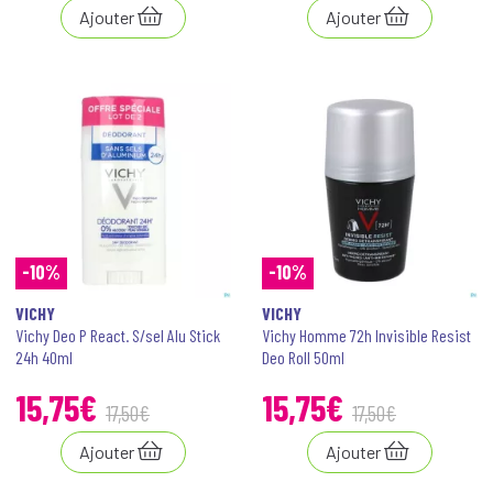
Ajouter
Ajouter
-10%
-10%
VICHY
VICHY
Vichy Deo P React. S/sel Alu Stick
Vichy Homme 72h Invisible Resist
24h 40ml
Deo Roll 50ml
15
,
75
€
15
,
75
€
17
,
50
€
17
,
50
€
Ajouter
Ajouter