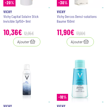
-20%
-30%
VICHY
VICHY
Vichy Capital Solaire Stick
Vichy Dercos Densi-solutions
Invisible Spf50+ 9ml
Baume 150ml
10
,
36
€
11
,
90
€
12
,
95
€
17
,
00
€
Ajouter
Ajouter
-10%
VICHY
VICHY