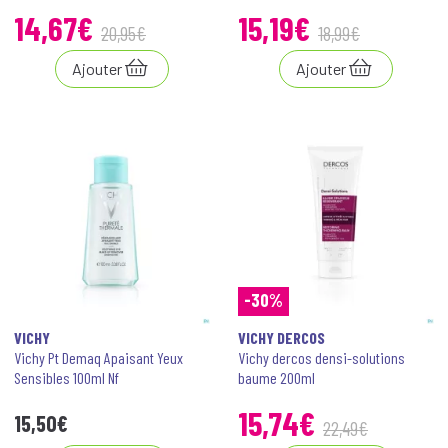
14
,
67
€
15
,
19
€
20
,
95
€
18
,
99
€
Ajouter
Ajouter
-30%
VICHY
VICHY DERCOS
Vichy Pt Demaq Apaisant Yeux
Vichy dercos densi-solutions
Sensibles 100ml Nf
baume 200ml
15
,
74
€
15
,
50
€
22
,
49
€