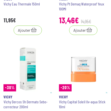
Vichy Eau Thermale 150ml
Vichy Pt Demaq Waterproof Yeux
100Ml
13
,
46
€
11
,
95
€
14
,
95
€
Ajouter
Ajouter
-30%
-20%
VICHY
VICHY
Vichy Dercos Sh Dermato Sebo-
Vichy Capital Soleil Uv-aqua Stick
correcteur 200ml
10ml