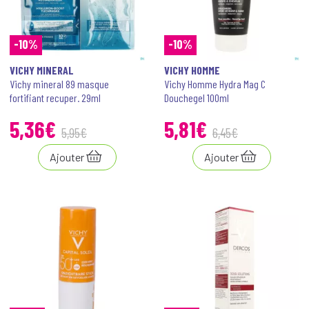
-10%
-10%
VICHY MINERAL
VICHY HOMME
Vichy mineral 89 masque
Vichy Homme Hydra Mag C
fortifiant recuper. 29ml
Douchegel 100ml
5
,
36
€
5
,
81
€
5
,
95
€
6
,
45
€
Ajouter
Ajouter