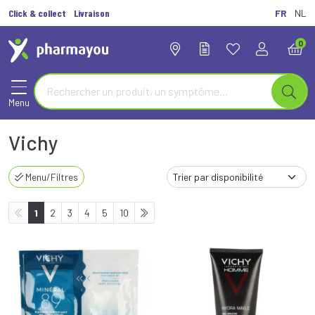
Click & collect
Livraison
FR
NL
0
Menu
Vichy
Menu/Filtres
1
2
3
4
5
10