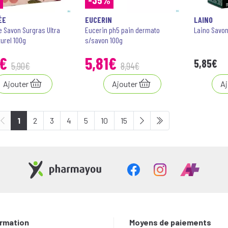
ÉE
EUCERIN
LAINO
e Savon Surgras Ultra
Eucerin ph5 pain dermato
Laino Savon
urel 100g
s/savon 100g
€
5
,
81
€
5
,
85
€
5
,
90
€
8
,
94
€
Ajouter
Ajouter
Aj
1
2
3
4
5
10
15
ormation
Moyens de paiements