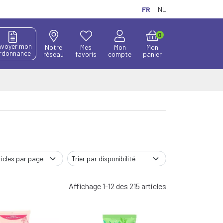
FR
NL
0
nvoyer mon
Notre
Mes
Mon
Mon
rdonnance
réseau
favoris
compte
panier
Affichage 1-12 des 215 articles