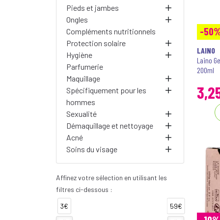
Pieds et jambes
Ongles
-50
Compléments nutritionnels
Protection solaire
LAINO
Hygiène
Laino G
Parfumerie
200ml
Maquillage
3
,
2
Spécifiquement pour les
hommes
Sexualité
Démaquillage et nettoyage
Acné
Soins du visage
Affinez votre sélection en utilisant les
filtres ci-dessous :
3€
59€
-10%