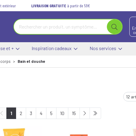
t extérieur
LIVRAISON GRATUITE
à partir de 59€
E
o
se et +
Inspiration cadeaux
Nos services
 corps
Bain et douche
1
2
3
4
5
10
15