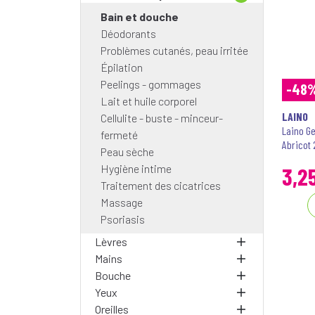
Bain et douche
Déodorants
Problèmes cutanés, peau irritée
Épilation
Peelings - gommages
-48
Lait et huile corporel
LAINO
Cellulite - buste - minceur-
Laino G
fermeté
Abricot
Peau sèche
Hygiène intime
3
,
2
Traitement des cicatrices
Massage
Psoriasis
Lèvres
Mains
Bouche
Yeux
Oreilles