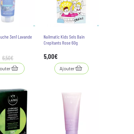
ouche 3en1 Lavande
Nailmatic Kids Sels Bain
Crepitants Rose 60g
5
,
00
€
6
,
50
€
outer
Ajouter