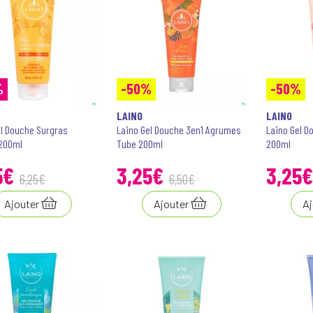
%
-50%
-50%
LAINO
LAINO
el Douche Surgras
Laino Gel Douche 3en1 Agrumes
Laino Gel D
 200ml
Tube 200ml
200ml
5
€
3
,
25
€
3
,
25
€
6
,
25
€
6
,
50
€
Ajouter
Ajouter
Aj