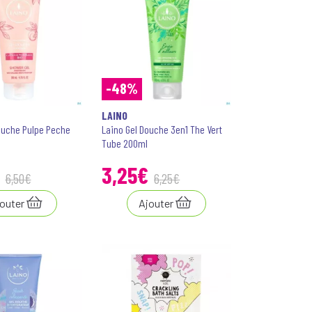
-48%
LAINO
ouche Pulpe Peche
Laino Gel Douche 3en1 The Vert
Tube 200ml
3
,
25
€
6
,
50
€
6
,
25
€
outer
Ajouter