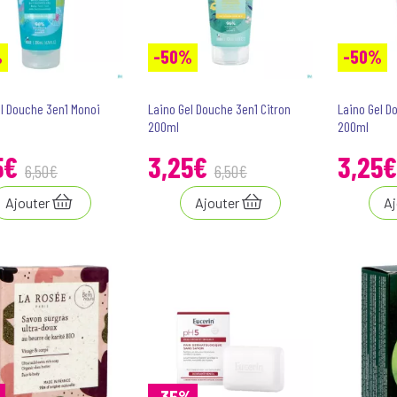
%
-50%
-50%
el Douche 3en1 Monoi
Laino Gel Douche 3en1 Citron
Laino Gel D
200ml
200ml
5
€
3
,
25
€
3
,
25
€
6
,
50
€
6
,
50
€
Ajouter
Ajouter
Aj
-35%