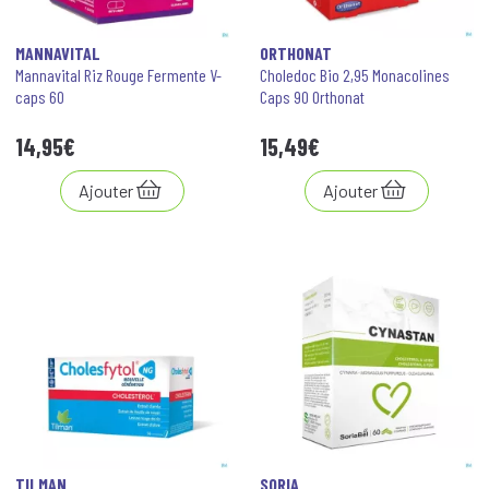
MANNAVITAL
ORTHONAT
Mannavital Riz Rouge Fermente V-
Choledoc Bio 2,95 Monacolines
caps 60
Caps 90 Orthonat
14
,
95
€
15
,
49
€
Ajouter
Ajouter
TILMAN
SORIA