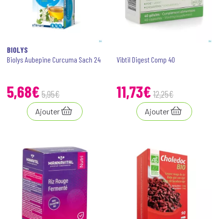
BIOLYS
Biolys Aubepine Curcuma Sach 24
Vibtil Digest Comp 40
5
,
68
€
11
,
73
€
5
,
95
€
12
,
25
€
Ajouter
Ajouter