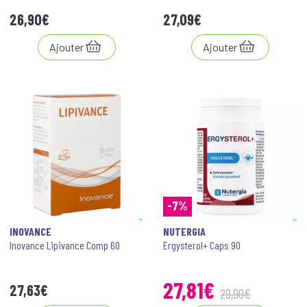
26
,
90
€
27
,
09
€
Ajouter
Ajouter
-7%
INOVANCE
NUTERGIA
Inovance Lipivance Comp 60
Ergysterol+ Caps 90
27
,
81
€
27
,
63
€
29
,
90
€