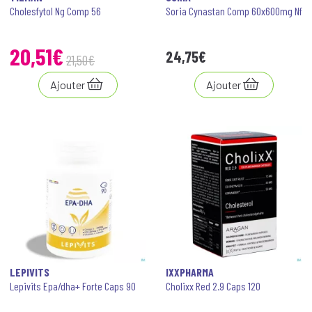
Cholesfytol Ng Comp 56
Soria Cynastan Comp 60x600mg Nf
20
,
51
€
24
,
75
€
21
,
50
€
Ajouter
Ajouter
LEPIVITS
IXXPHARMA
Lepivits Epa/dha+ Forte Caps 90
Cholixx Red 2.9 Caps 120