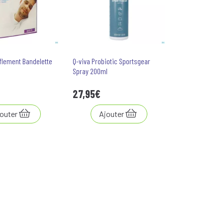
flement Bandelette
Q-viva Probiotic Sportsgear
Spray 200ml
27
,
95
€
outer
Ajouter