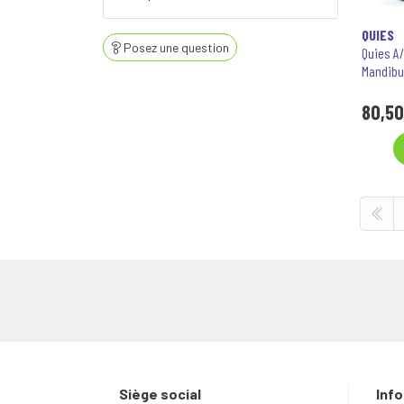
QUIES
Posez une question
Quies A
Mandibu
80
,
50
Siège social
Inf