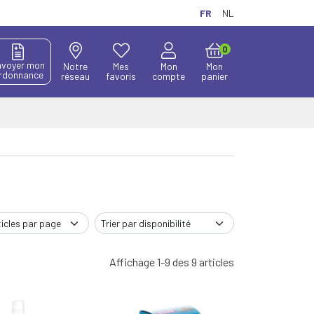
FR
NL
0
nvoyer mon
Notre
Mes
Mon
Mon
rdonnance
réseau
favoris
compte
panier
Affichage 1-9 des 9 articles