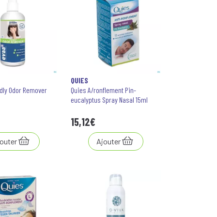
QUIES
dly Odor Remover
Quies A/ronflement Pin-
eucalyptus Spray Nasal 15ml
15
,
12
€
outer
Ajouter