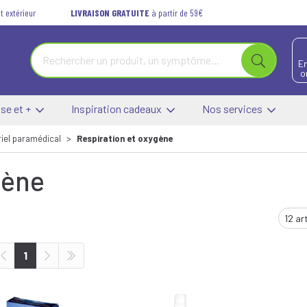
t extérieur
LIVRAISON GRATUITE
à partir de 59€
E
o
se et +
Inspiration cadeaux
Nos services
iel paramédical
Respiration et oxygène
gène
1