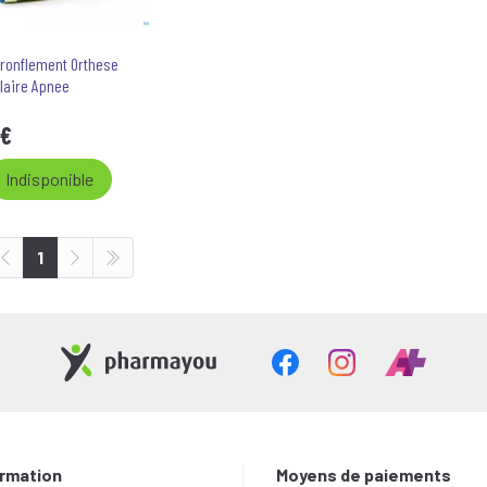
/ronflement Orthese
laire Apnee
€
Indisponible
1
ormation
Moyens de paiements