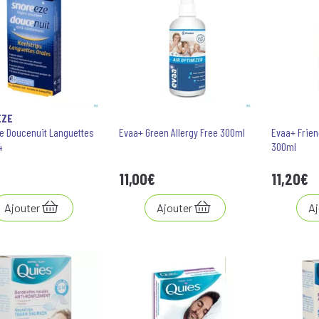
EZE
e Doucenuit Languettes
Evaa+ Green Allergy Free 300ml
Evaa+ Frien
4
300ml
11
,
00
€
11
,
20
€
Ajouter
Ajouter
Aj