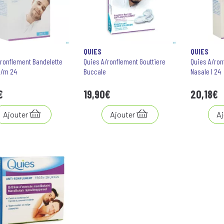
QUIES
QUIES
/ronflement Bandelette
Quies A/ronflement Gouttiere
Quies A/ron
S/m 24
Buccale
Nasale l 24
€
19
,
90
€
20
,
18
€
Ajouter
Ajouter
Aj