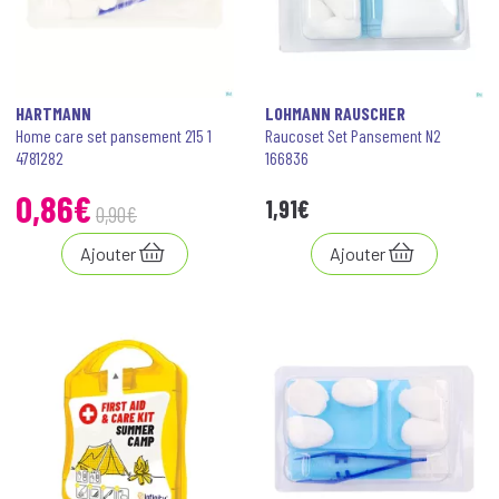
HARTMANN
LOHMANN RAUSCHER
Home care set pansement 215 1
Raucoset Set Pansement N2
4781282
166836
0
,
86
€
1
,
91
€
0
,
90
€
Ajouter
Ajouter