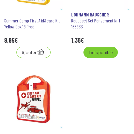
LOHMANN RAUSCHER
Summer Camp First Aid&care Kit
Raucoset Set Pansement Nr 1
Yellow Box 18 Prod.
165833
9
,
95
€
1
,
36
€
Ajouter
Indisponible