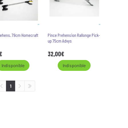
rehens. 79cm Homecraft
Pince Prehension Rallonge Pick-
up 75cm Advys
€
32
,
00
€
Indisponible
Indisponible
1