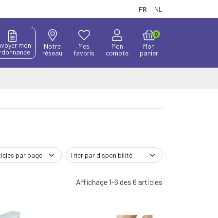
FR
NL
0
nvoyer mon
Notre
Mes
Mon
Mon
rdonnance
réseau
favoris
compte
panier
Affichage 1-6 des 6 articles