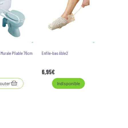
 Murale Pliable 76cm
Enfile-bas Able2
6
,
95
€
outer
Indisponible