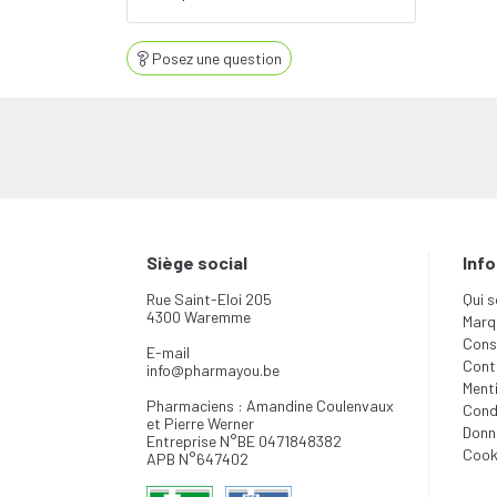
Posez une question
Siège social
Inf
Rue Saint-Eloi 205
Qui 
4300 Waremme
Marq
Conse
E-mail
Cont
info
@
pharmayou.be
Menti
Pharmaciens : Amandine Coulenvaux
Cond
et Pierre Werner
Donn
Entreprise N°BE 0471848382
Cook
APB N°647402