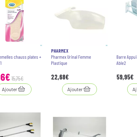
L
PHARMEX
emelles chauss plates +
Pharmex Urinal Femme
Barre Appui
1
Plastique
Able2
96
€
22
,
68
€
59
,
95
€
15
,
75
€
Ajouter
Ajouter
Aj