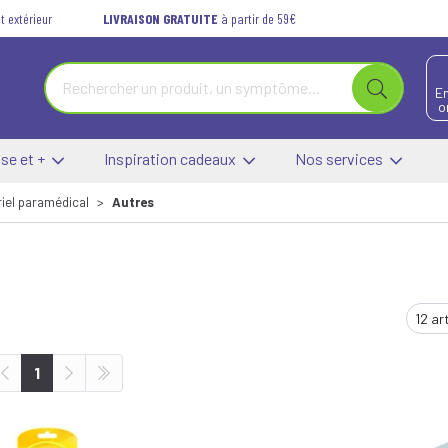
t extérieur
LIVRAISON GRATUITE
à partir de 59€
E
o
se et +
Inspiration cadeaux
Nos services
iel paramédical
Autres
1