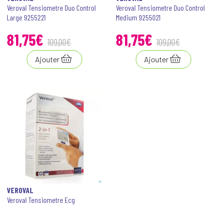
Veroval Tensiometre Duo Control
Veroval Tensiometre Duo Control
Large 9255221
Medium 9255021
81
,
75
€
81
,
75
€
109
,
00
€
109
,
00
€
Ajouter
Ajouter
VEROVAL
Veroval Tensiometre Ecg