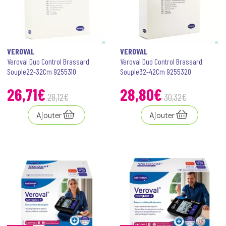
VEROVAL
VEROVAL
Veroval Duo Control Brassard
Veroval Duo Control Brassard
Souple22-32Cm 9255310
Souple32-42Cm 9255320
26
,
71
€
28
,
80
€
28
,
12
€
30
,
32
€
Ajouter
Ajouter