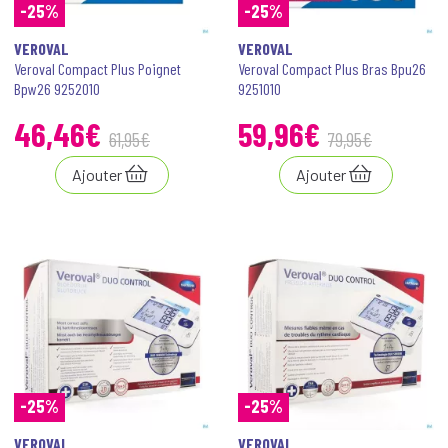
-25%
-25%
VEROVAL
VEROVAL
Veroval Compact Plus Poignet
Veroval Compact Plus Bras Bpu26
Bpw26 9252010
9251010
46
,
46
€
59
,
96
€
61
,
95
€
79
,
95
€
Ajouter
Ajouter
-25%
-25%
VEROVAL
VEROVAL