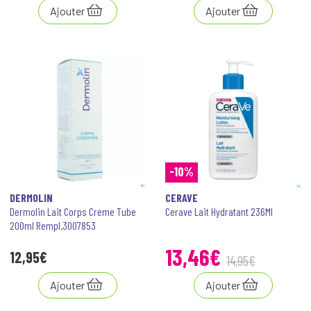
Ajouter
Ajouter
-10%
DERMOLIN
CERAVE
Dermolin Lait Corps Creme Tube
Cerave Lait Hydratant 236Ml
200ml Rempl.3007853
13
,
46
€
12
,
95
€
14
,
95
€
Ajouter
Ajouter