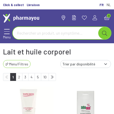
Click & collect
Livraison
FR
NL
0
Menu
Lait et huile corporel
Menu/Filtres
1
2
3
4
5
10