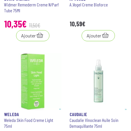
Widmer Remederm Creme N/Parf
A.Vogel Creme Bioforce
Tube 75Ml
10
,
35
€
10
,
59
€
11
,
50
€
Ajouter
Ajouter
WELEDA
CAUDALIE
Weleda Skin Food Creme Light
Caudalie Vinoclean Huile Soin
75ml
Demaquillante 75ml