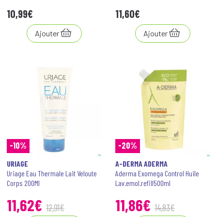
10
,
99
€
11
,
60
€
Ajouter
Ajouter
-10%
-20%
URIAGE
A-DERMA ADERMA
Uriage Eau Thermale Lait Veloute
Aderma Exomega Control Huile
Corps 200Ml
Lav.emol.refill500ml
11
,
62
€
11
,
86
€
12
,
91
€
14
,
83
€