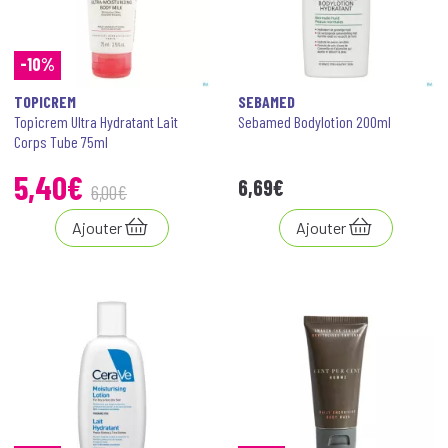
-10%
TOPICREM
SEBAMED
Topicrem Ultra Hydratant Lait
Sebamed Bodylotion 200ml
Corps Tube 75ml
5
,
40
€
6
,
69
€
6
,
00
€
Ajouter
Ajouter