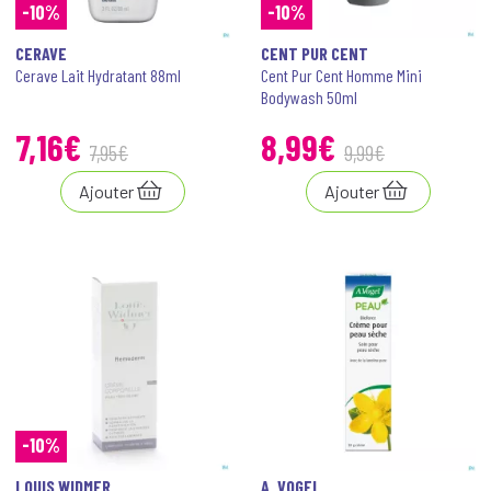
-10%
-10%
CERAVE
CENT PUR CENT
Cerave Lait Hydratant 88ml
Cent Pur Cent Homme Mini
Bodywash 50ml
7
,
16
€
8
,
99
€
7
,
95
€
9
,
99
€
Ajouter
Ajouter
-10%
LOUIS WIDMER
A. VOGEL