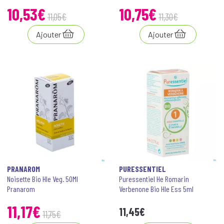
10
,
53
€
10
,
75
€
11
,
05
€
11
,
30
€
Ajouter
Ajouter
PRANAROM
PURESSENTIEL
Noisette Bio Hle Veg. 50Ml
Puressentiel He Romarin
Pranarom
Verbenone Bio Hle Ess 5ml
11
,
17
€
11
,
45
€
11
,
75
€