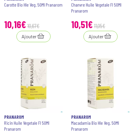
Carotte Bio Hle Veg. 50Ml Pranarom
Chanvre Huile Vegetale Fl 50Ml
Pranarom
10
,
16
€
10
,
51
€
10
,
67
€
11
,
05
€
Ajouter
Ajouter
PRANAROM
PRANAROM
Ricin Huile Vegetale Fl 50Ml
Macadamia Bio Hle Veg. 50Ml
Pranarom
Pranarom