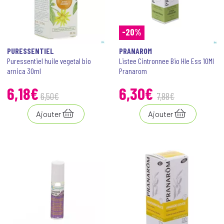
-20%
PURESSENTIEL
PRANAROM
Puressentiel huile vegetal bio
Listee Cintronnee Bio Hle Ess 10Ml
arnica 30ml
Pranarom
6
,
18
€
6
,
30
€
6
,
50
€
7
,
88
€
Ajouter
Ajouter