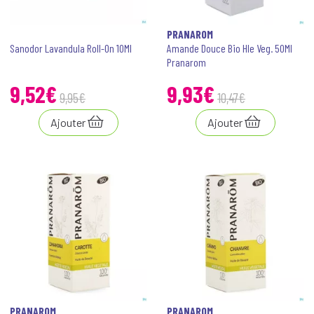
PRANAROM
Sanodor Lavandula Roll-On 10Ml
Amande Douce Bio Hle Veg. 50Ml
Pranarom
9
,
52
€
9
,
93
€
9
,
95
€
10
,
47
€
Ajouter
Ajouter
PRANAROM
PRANAROM