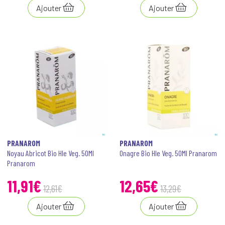
Ajouter
Ajouter
PRANAROM
PRANAROM
Noyau Abricot Bio Hle Veg. 50Ml
Onagre Bio Hle Veg. 50Ml Pranarom
Pranarom
11
,
91
€
12
,
65
€
12
,
61
€
13
,
29
€
Ajouter
Ajouter