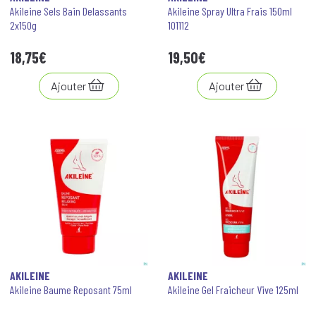
Akileine Sels Bain Delassants
Akileine Spray Ultra Frais 150ml
2x150g
101112
18
,
75
€
19
,
50
€
Ajouter
Ajouter
AKILEINE
AKILEINE
Akileine Baume Reposant 75ml
Akileine Gel Fraicheur Vive 125ml