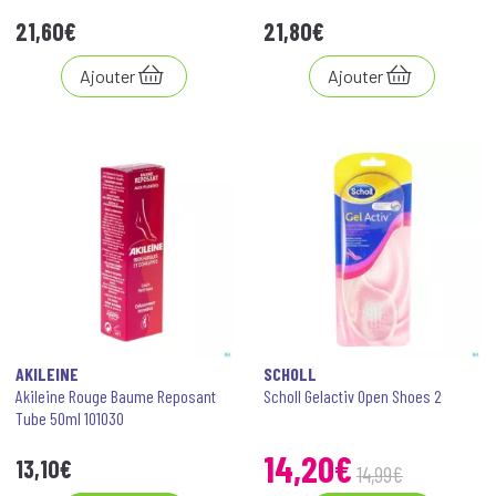
21
,
60
€
21
,
80
€
Ajouter
Ajouter
AKILEINE
SCHOLL
Akileine Rouge Baume Reposant
Scholl Gelactiv Open Shoes 2
Tube 50ml 101030
14
,
20
€
13
,
10
€
14
,
99
€