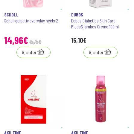
SCHOLL
EUBOS
Scholl gelactiv everyday heels 2
Eubos Diabetics Skin Care
Pieds&jambes Creme 100ml
14
,
96
€
15
,
10
€
15
,
75
€
Ajouter
Ajouter
AKILEINE
AKILEINE