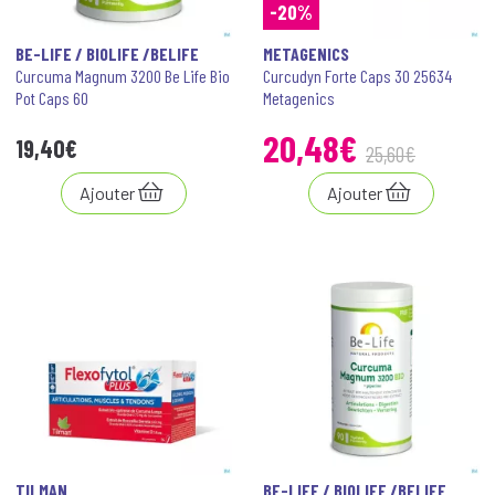
-20%
BE-LIFE / BIOLIFE /BELIFE
METAGENICS
Curcuma Magnum 3200 Be Life Bio
Curcudyn Forte Caps 30 25634
Pot Caps 60
Metagenics
20
,
48
€
19
,
40
€
25
,
60
€
Ajouter
Ajouter
TILMAN
BE-LIFE / BIOLIFE /BELIFE