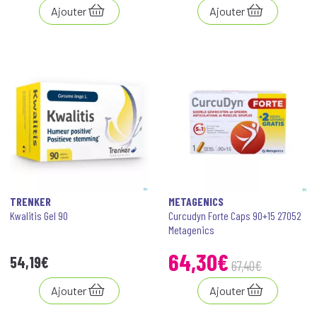
Ajouter
Ajouter
TRENKER
METAGENICS
Kwalitis Gel 90
Curcudyn Forte Caps 90+15 27052
Metagenics
64
,
30
€
54
,
19
€
67
,
40
€
Ajouter
Ajouter