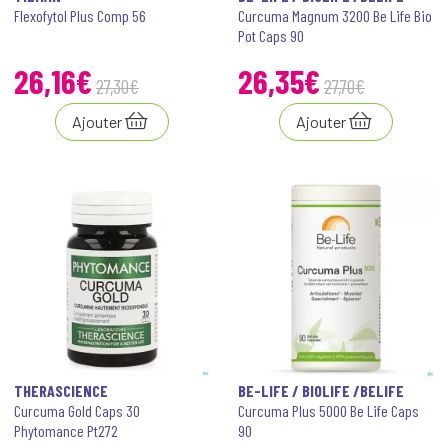
Flexofytol Plus Comp 56
Curcuma Magnum 3200 Be Life Bio
Pot Caps 90
26
,
16
€
26
,
35
€
27
,
30
€
27
,
70
€
Ajouter
Ajouter
THERASCIENCE
BE-LIFE / BIOLIFE /BELIFE
Curcuma Gold Caps 30
Curcuma Plus 5000 Be Life Caps
Phytomance Pt272
90