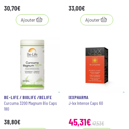
30
,
70
€
33
,
00
€
Ajouter
Ajouter
BE-LIFE / BIOLIFE /BELIFE
IXXPHARMA
Curcuma 3200 Magnum Bio Caps
J-Ixx Intense Caps 60
180
45
,
31
€
38
,
80
€
47
,
53
€