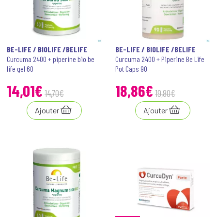
BE-LIFE / BIOLIFE /BELIFE
BE-LIFE / BIOLIFE /BELIFE
Curcuma 2400 + piperine bio be
Curcuma 2400 + Piperine Be Life
life gel 60
Pot Caps 90
14
,
01
€
18
,
86
€
14
,
70
€
19
,
80
€
Ajouter
Ajouter