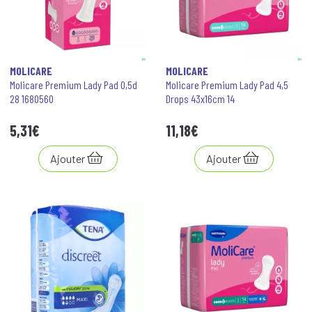
MOLICARE
MOLICARE
Molicare Premium Lady Pad 0,5d
Molicare Premium Lady Pad 4,5
28 1680560
Drops 43x16cm 14
5
,
31
€
11
,
18
€
Ajouter
Ajouter