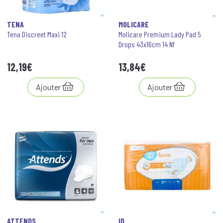
TENA
MOLICARE
Tena Discreet Maxi 12
Molicare Premium Lady Pad 5
Drops 43x16cm 14 Nf
12
,
19
€
13
,
84
€
Ajouter
Ajouter
ATTENDS
ID