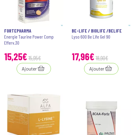
FORTEPHARMA
BE-LIFE / BIOLIFE /BELIFE
Energie Taurine Power Comp
Lyso 600 Be Life Gel 90
Efferv.30
15
,
25
€
17
,
96
€
15
,
95
€
18
,
90
€
Ajouter
Ajouter