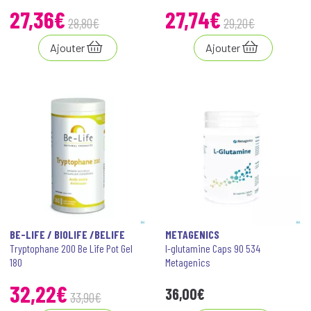
27
,
36
€
27
,
74
€
28
,
80
€
29
,
20
€
Ajouter
Ajouter
BE-LIFE / BIOLIFE /BELIFE
METAGENICS
Tryptophane 200 Be Life Pot Gel
l-glutamine Caps 90 534
180
Metagenics
32
,
22
€
36
,
00
€
33
,
90
€