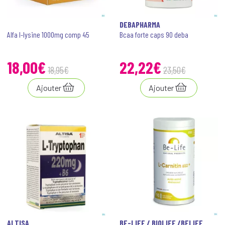
DEBAPHARMA
Alfa l-lysine 1000mg comp 45
Bcaa forte caps 90 deba
18
,
00
€
22
,
22
€
18
,
95
€
23
,
50
€
Ajouter
Ajouter
ALTISA
BE-LIFE / BIOLIFE /BELIFE