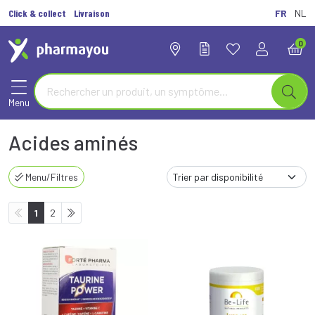
Click & collect
Livraison
FR
NL
0
Menu
Acides aminés
Menu/Filtres
1
2