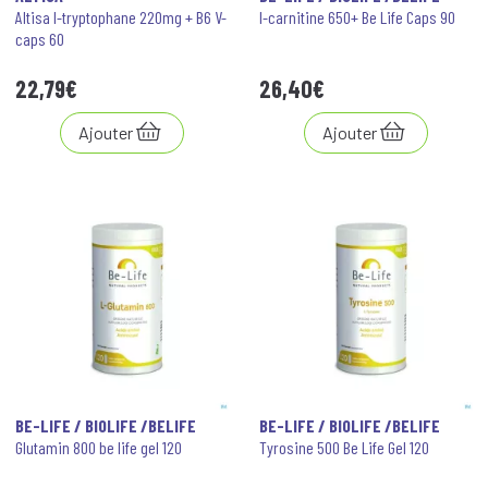
Altisa l-tryptophane 220mg + B6 V-
l-carnitine 650+ Be Life Caps 90
caps 60
22
,
79
€
26
,
40
€
Ajouter
Ajouter
BE-LIFE / BIOLIFE /BELIFE
BE-LIFE / BIOLIFE /BELIFE
Glutamin 800 be life gel 120
Tyrosine 500 Be Life Gel 120