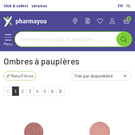
Click & collect
Livraison
FR
NL
0
Menu
Ombres à paupières
Menu/Filtres
1
2
3
4
5
6