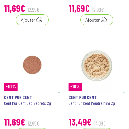
11
,
69
€
11
,
69
€
12
,
99
€
12
,
99
€
Ajouter
Ajouter
-10%
-10%
CENT PUR CENT
CENT PUR CENT
Cent Pur Cent Oap Secrets 2g
Cent Pur Cent Poudre Mini 2g
11
,
69
€
13
,
49
€
12
,
99
€
14
,
99
€