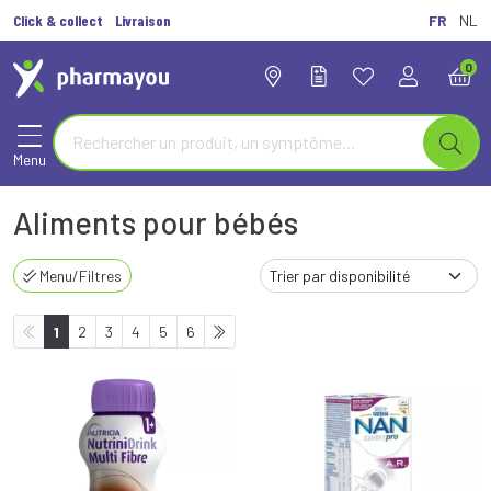
Click & collect
Livraison
FR
NL
0
Menu
Aliments pour bébés
Menu/Filtres
1
2
3
4
5
6