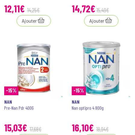
12
,
11
€
14
,
72
€
14
,
25
€
15
,
49
€
Ajouter
Ajouter
-15%
-15%
NAN
NAN
Pre-Nan Pdr 400G
Nan optipro 4 800g
15
,
03
€
16
,
10
€
17
,
68
€
18
,
94
€