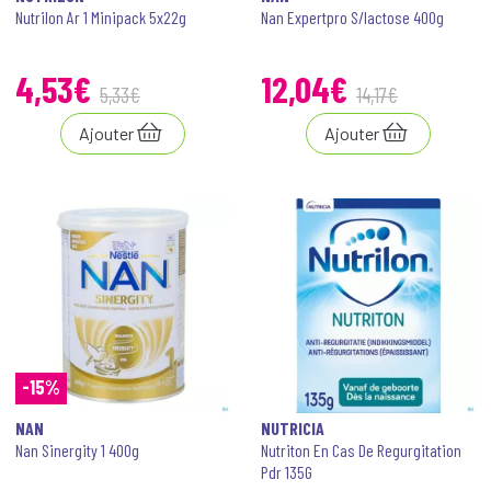
Nutrilon Ar 1 Minipack 5x22g
Nan Expertpro S/lactose 400g
4
,
53
€
12
,
04
€
5
,
33
€
14
,
17
€
Ajouter
Ajouter
-15%
NAN
NUTRICIA
Nan Sinergity 1 400g
Nutriton En Cas De Regurgitation
Pdr 135G