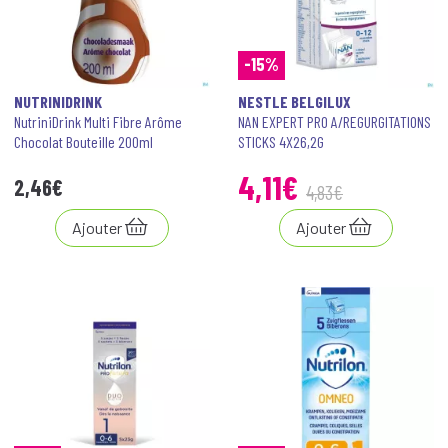
-15%
NUTRINIDRINK
NESTLE BELGILUX
NutriniDrink Multi Fibre Arôme
NAN EXPERT PRO A/REGURGITATIONS
Chocolat Bouteille 200ml
STICKS 4X26,2G
4
,
11
€
2
,
46
€
4
,
83
€
Ajouter
Ajouter