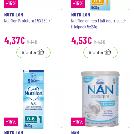
-15%
-15%
NUTRILON
NUTRILON
Nutrilon Profutura 1 5X23G Nf
Nutrilon omneo 1 lait nourris. pdr
trialpack 5x23g
4
,
37
€
4
,
53
€
5
,
14
€
5
,
33
€
Ajouter
Ajouter
-15%
-15%
NUTRILON
NAN