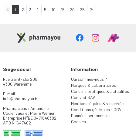
1
2
3
4
5
10
15
20
25
Siège social
Information
Rue Saint-Eloi 205
Qui sommes-nous ?
4300 Waremme
Marques & Laboratoires
Conseils pratiques & actualités
E-mail
Contact SAV
info
@
pharmayou.be
Mentions légales & vie privée
Pharmaciens : Amandine
Conditions générales - CGV
Coulenvaux et Pierre Werner
Données personnelles
Entreprise N°BE 0471848382
Cookies
APB N°647402