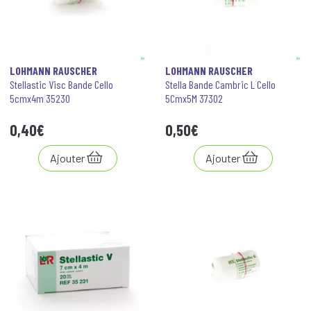
LOHMANN RAUSCHER
LOHMANN RAUSCHER
Stellastic Visc Bande Cello
Stella Bande Cambric L Cello
5cmx4m 35230
5Cmx5M 37302
0
,
40
€
0
,
50
€
Ajouter
Ajouter