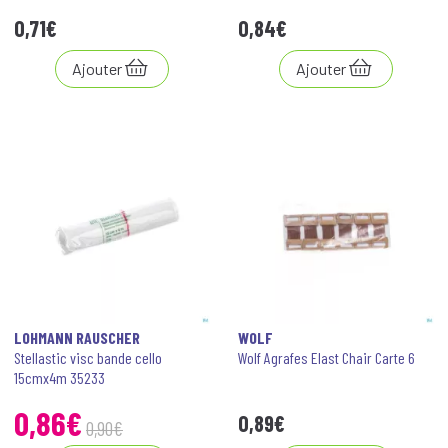
0
,
71
€
0
,
84
€
Ajouter
Ajouter
LOHMANN RAUSCHER
WOLF
Stellastic visc bande cello
Wolf Agrafes Elast Chair Carte 6
15cmx4m 35233
0
,
86
€
0
,
89
€
0
,
90
€