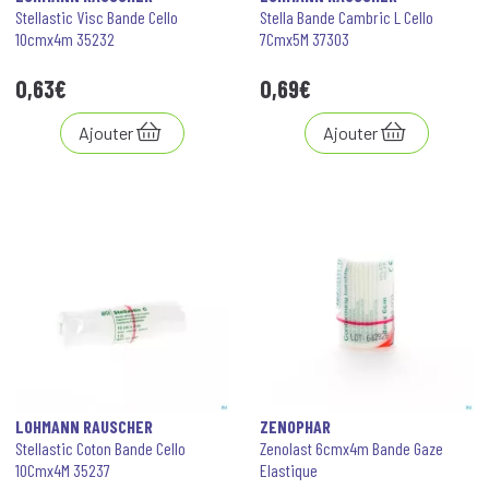
Stellastic Visc Bande Cello
Stella Bande Cambric L Cello
10cmx4m 35232
7Cmx5M 37303
0
,
63
€
0
,
69
€
Ajouter
Ajouter
LOHMANN RAUSCHER
ZENOPHAR
Stellastic Coton Bande Cello
Zenolast 6cmx4m Bande Gaze
10Cmx4M 35237
Elastique