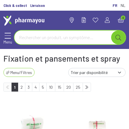
Click & collect
Livraison
FR
NL
0
Menu
Fixation et pansements et spray
Menu/Filtres
1
2
3
4
5
10
15
20
25