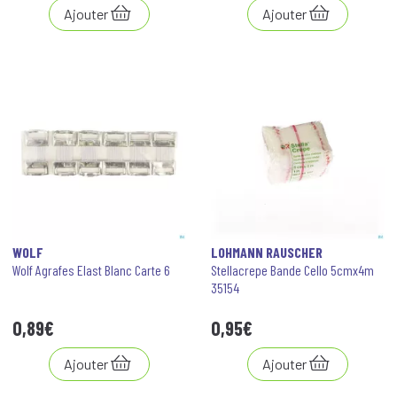
Ajouter
Ajouter
WOLF
LOHMANN RAUSCHER
Wolf Agrafes Elast Blanc Carte 6
Stellacrepe Bande Cello 5cmx4m
35154
0
,
89
€
0
,
95
€
Ajouter
Ajouter