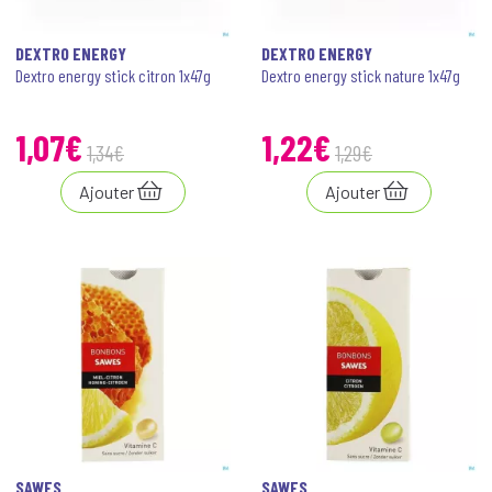
DEXTRO ENERGY
DEXTRO ENERGY
Dextro energy stick citron 1x47g
Dextro energy stick nature 1x47g
1
,
07
€
1
,
22
€
1
,
34
€
1
,
29
€
Ajouter
Ajouter
SAWES
SAWES