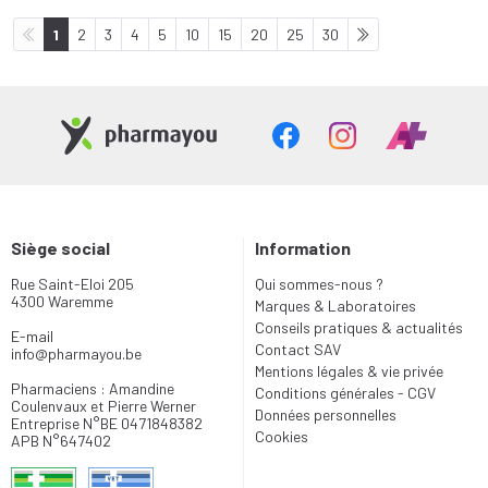
1
2
3
4
5
10
15
20
25
30
Siège social
Information
Rue Saint-Eloi 205
Qui sommes-nous ?
4300 Waremme
Marques & Laboratoires
Conseils pratiques & actualités
E-mail
Contact SAV
info
@
pharmayou.be
Mentions légales & vie privée
Pharmaciens : Amandine
Conditions générales - CGV
Coulenvaux et Pierre Werner
Données personnelles
Entreprise N°BE 0471848382
Cookies
APB N°647402