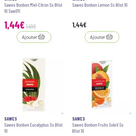
Sawes Bonbon Miel-Citron Ss Blist
Sawes Bonbon Lemon Ss Blist 10
10 Saw011
1
,
44
€
1
,
44
€
1
,
49
€
Ajouter
Ajouter
SAWES
SAWES
Sawes Bonbon Eucalyptus Ss Blist
Sawes Bonbon Fruits Soleil Ss
10
Blist 10