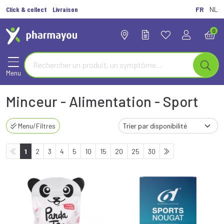
Click & collect
Livraison
FR
NL
0
Menu
Minceur - Alimentation - Sport
Menu/Filtres
1
2
3
4
5
10
15
20
25
30