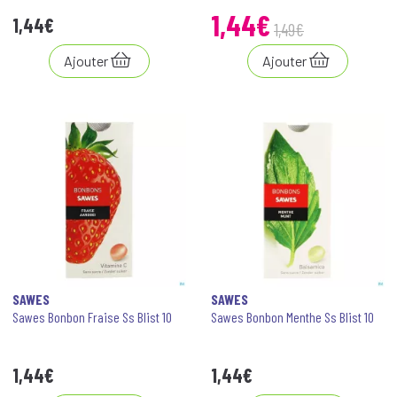
1
,
44
€
1
,
44
€
1
,
49
€
Ajouter
Ajouter
SAWES
SAWES
Sawes Bonbon Fraise Ss Blist 10
Sawes Bonbon Menthe Ss Blist 10
1
,
44
€
1
,
44
€