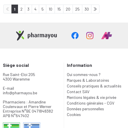
1
2
3
4
5
10
15
20
25
30
Siège social
Information
Rue Saint-Eloi 205
Qui sommes-nous ?
4300 Waremme
Marques & Laboratoires
Conseils pratiques & actualités
E-mail
Contact SAV
info
@
pharmayou.be
Mentions légales & vie privée
Pharmaciens : Amandine
Conditions générales - CGV
Coulenvaux et Pierre Werner
Données personnelles
Entreprise N°BE 0471848382
Cookies
APB N°647402