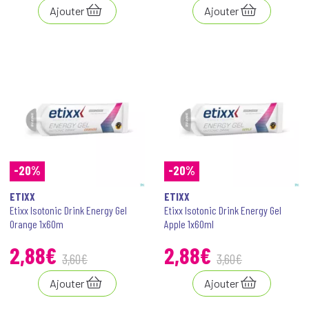
Ajouter
Ajouter
-20%
-20%
ETIXX
ETIXX
Etixx Isotonic Drink Energy Gel
Etixx Isotonic Drink Energy Gel
Orange 1x60m
Apple 1x60ml
2
,
88
€
2
,
88
€
3
,
60
€
3
,
60
€
Ajouter
Ajouter