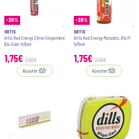
-30%
-30%
ORTIS
ORTIS
Ortis Red Energy Citron Gingembre
Ortis Red Energy Monodos. Bio Fl
Bio S/alc 1x15ml
1x15ml
1
,
75
€
1
,
75
€
2
,
50
€
2
,
50
€
Ajouter
Ajouter