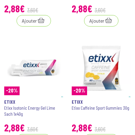
2
,
88
€
2
,
88
€
3
,
60
€
3
,
60
€
Ajouter
Ajouter
-20%
-20%
ETIXX
ETIXX
Etixx Isotonic Energy Gel Lime
Etixx Caffeine Sport Gummies 30g
Sach 1x40g
2
,
88
€
2
,
88
€
3
,
60
€
3
,
60
€