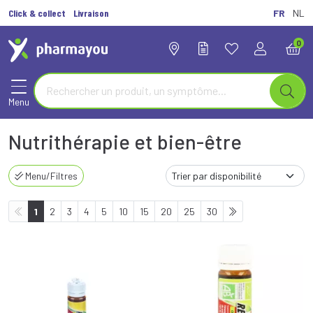
Click & collect
Livraison
FR
NL
0
Menu
Nutrithérapie et bien-être
Menu/Filtres
1
2
3
4
5
10
15
20
25
30