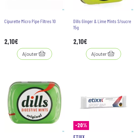
Cipurette Micro Pipe Filtres 10
Dills Ginger & Lime Mints S/sucre
15g
2
,
10
€
2
,
10
€
Ajouter
Ajouter
-20%
ETIXX