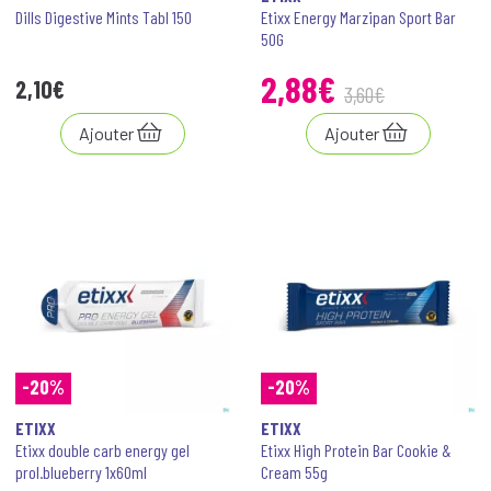
Dills Digestive Mints Tabl 150
Etixx Energy Marzipan Sport Bar
50G
2
,
88
€
2
,
10
€
3
,
60
€
Ajouter
Ajouter
-20%
-20%
ETIXX
ETIXX
Etixx double carb energy gel
Etixx High Protein Bar Cookie &
prol.blueberry 1x60ml
Cream 55g