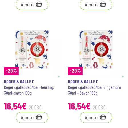
Ajouter
Ajouter
-20%
-20%
ROGER & GALLET
ROGER & GALLET
Roger&gallet Set Noel Fleur Fig.
Roger&gallet Set Noel Gingembre
30ml+savon 100g
30ml + Savon 100g
16
,
54
€
16
,
54
€
20
,
68
€
20
,
68
€
Ajouter
Ajouter