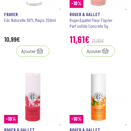
-10%
FRAVER
ROGER & GALLET
Edc Naturelle 90% Magis 250ml
Roger&gallet Fleur Figuier
Parf.solide Concrete 5g
11
,
61
€
10
,
99
€
12
,
90
€
Ajouter
Ajouter
-10%
-10%
ROGER & GALLET
ROGER & GALLET