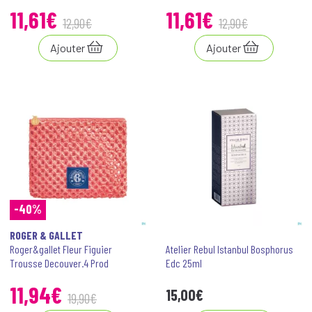
11
,
61
€
11
,
61
€
12
,
90
€
12
,
90
€
Ajouter
Ajouter
-40%
ROGER & GALLET
Roger&gallet Fleur Figuier
Atelier Rebul Istanbul Bosphorus
Trousse Decouver.4 Prod
Edc 25ml
11
,
94
€
15
,
00
€
19
,
90
€