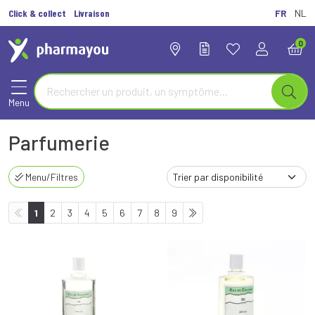
Click & collect
Livraison
FR
NL
0
Menu
Parfumerie
Menu/Filtres
1
2
3
4
5
6
7
8
9