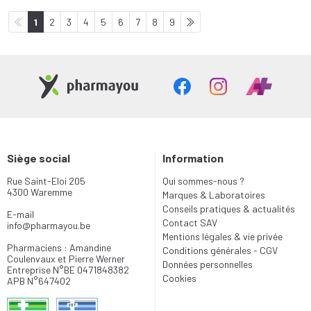
1
2
3
4
5
6
7
8
9
Siège social
Information
Rue Saint-Eloi 205
Qui sommes-nous ?
4300 Waremme
Marques & Laboratoires
Conseils pratiques & actualités
E-mail
Contact SAV
info
@
pharmayou.be
Mentions légales & vie privée
Pharmaciens : Amandine
Conditions générales - CGV
Coulenvaux et Pierre Werner
Données personnelles
Entreprise N°BE 0471848382
Cookies
APB N°647402