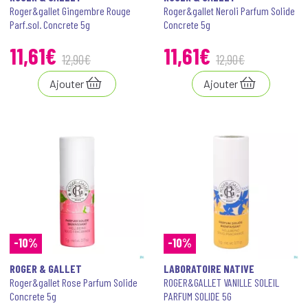
Roger&gallet Gingembre Rouge
Roger&gallet Neroli Parfum Solide
Parf.sol. Concrete 5g
Concrete 5g
11
,
61
€
11
,
61
€
12
,
90
€
12
,
90
€
Ajouter
Ajouter
-10%
-10%
ROGER & GALLET
LABORATOIRE NATIVE
Roger&gallet Rose Parfum Solide
ROGER&GALLET VANILLE SOLEIL
Concrete 5g
PARFUM SOLIDE 5G