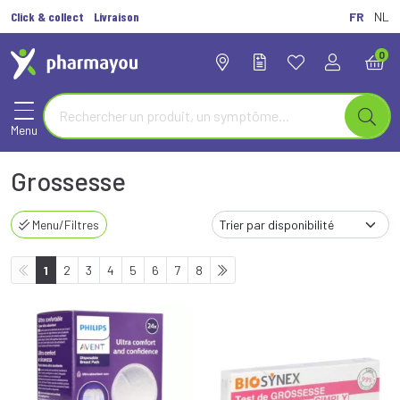
Click & collect
Livraison
FR
NL
0
Menu
Grossesse
Menu/Filtres
1
2
3
4
5
6
7
8