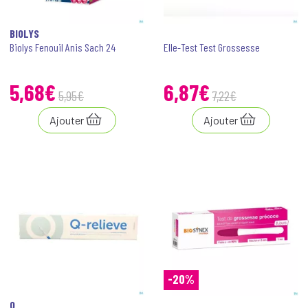
BIOLYS
Biolys Fenouil Anis Sach 24
Elle-Test Test Grossesse
5
,
68
€
6
,
87
€
5
,
95
€
7
,
22
€
Ajouter
Ajouter
-20%
Q