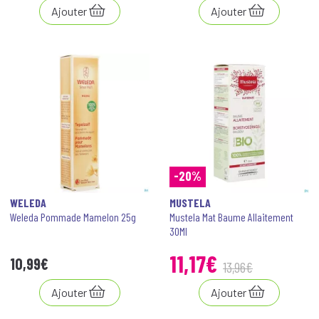
Ajouter
Ajouter
-20%
WELEDA
MUSTELA
Weleda Pommade Mamelon 25g
Mustela Mat Baume Allaitement
30Ml
11
,
17
€
10
,
99
€
13
,
96
€
Ajouter
Ajouter