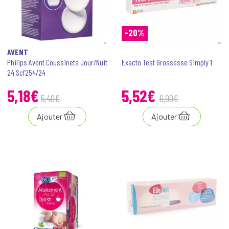
-20%
AVENT
Philips Avent Coussinets Jour/Nuit
Exacto Test Grossesse Simply 1
24 Scf254/24
5
,
18
€
5
,
52
€
5
,
40
€
6
,
90
€
Ajouter
Ajouter