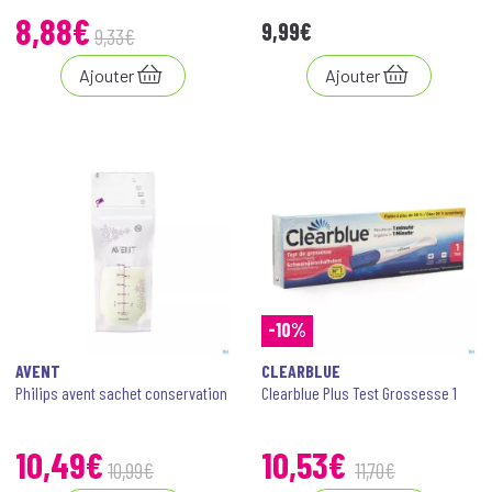
8
,
88
€
9
,
99
€
9
,
33
€
Ajouter
Ajouter
-10%
AVENT
CLEARBLUE
Philips avent sachet conservation
Clearblue Plus Test Grossesse 1
10
,
49
€
10
,
53
€
10
,
99
€
11
,
70
€