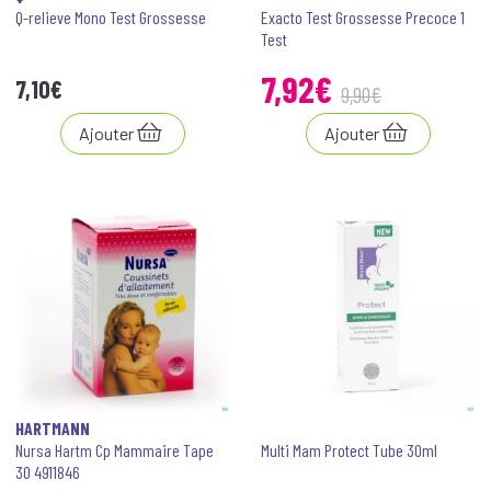
Q-relieve Mono Test Grossesse
Exacto Test Grossesse Precoce 1
Test
7
,
92
€
7
,
10
€
9
,
90
€
Ajouter
Ajouter
HARTMANN
Nursa Hartm Cp Mammaire Tape
Multi Mam Protect Tube 30ml
30 4911846