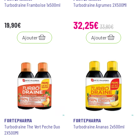
Turbodraine Framboise 1x500ml
Turbodraine Agrumes 2X500Ml
32
,
25
€
19
,
90
€
33
,
80
€
Ajouter
Ajouter
FORTEPHARMA
FORTEPHARMA
Turbodraine The Vert Peche Duo
Turbodraine Ananas 2x500ml
2X500Ml