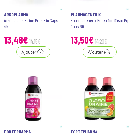
ARKOPHARMA
PHARMAGENERIX
Arkogelules Reine Pres Bio Caps
Pharmagenerix Retention D'eau Pg
45
Caps 60
13
,
48
€
13
,
50
€
14
,
15
€
14
,
20
€
Ajouter
Ajouter
FORTEPHARMA
FORTEPHARMA