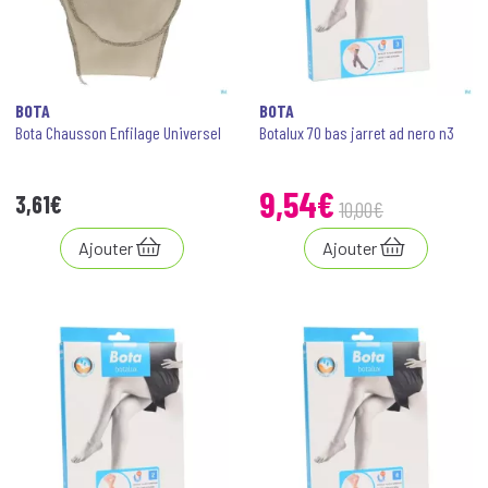
BOTA
BOTA
Bota Chausson Enfilage Universel
Botalux 70 bas jarret ad nero n3
9
,
54
€
3
,
61
€
10
,
00
€
Ajouter
Ajouter