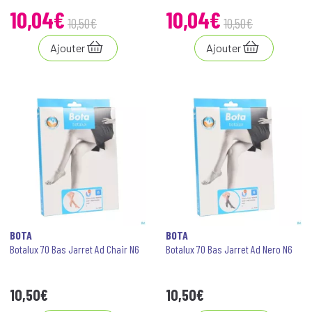
10
,
04
€
10
,
04
€
10
,
50
€
10
,
50
€
Ajouter
Ajouter
BOTA
BOTA
Botalux 70 Bas Jarret Ad Chair N6
Botalux 70 Bas Jarret Ad Nero N6
10
,
50
€
10
,
50
€