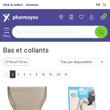
Click & collect
Livraison
FR
NL
0
Menu
Bas et collants
Menu/Filtres
1
2
3
4
5
10
15
20