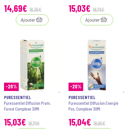
14
,
69
€
15
,
03
€
18
,
36
€
18
,
79
€
Ajouter
Ajouter
-20%
-20%
PURESSENTIEL
PURESSENTIEL
Puressentiel Diffusion Prom.
Puressentiel Diffusion Energie
Forest Complexe 30Ml
Pos. Complexe 30Ml
15
,
03
€
15
,
04
€
18
,
79
€
18
,
80
€