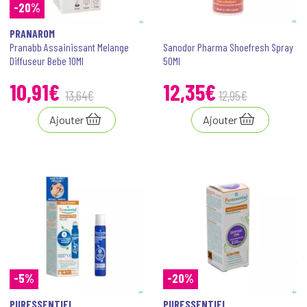
-20%
PRANAROM
Pranabb Assainissant Melange
Sanodor Pharma Shoefresh Spray
Diffuseur Bebe 10Ml
50Ml
10
,
91
€
12
,
35
€
13
,
64
€
12
,
95
€
Ajouter
Ajouter
-5%
-20%
PURESSENTIEL
PURESSENTIEL