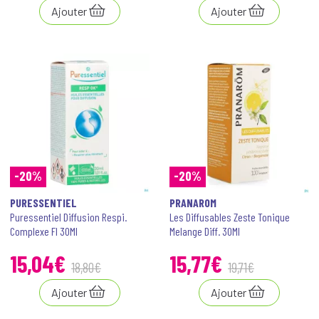
Ajouter
Ajouter
-20%
-20%
PURESSENTIEL
PRANAROM
Puressentiel Diffusion Respi.
Les Diffusables Zeste Tonique
Complexe Fl 30Ml
Melange Diff. 30Ml
15
,
04
€
15
,
77
€
18
,
80
€
19
,
71
€
Ajouter
Ajouter