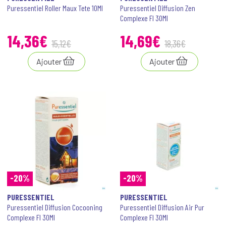
Puressentiel Roller Maux Tete 10Ml
Puressentiel Diffusion Zen
Complexe Fl 30Ml
14
,
36
€
14
,
69
€
15
,
12
€
18
,
36
€
Ajouter
Ajouter
-20%
-20%
PURESSENTIEL
PURESSENTIEL
Puressentiel Diffusion Cocooning
Puressentiel Diffusion Air Pur
Complexe Fl 30Ml
Complexe Fl 30Ml