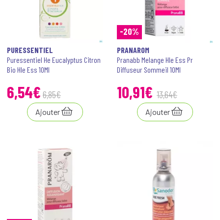
-20%
PURESSENTIEL
PRANAROM
Puressentiel He Eucalyptus Citron
Pranabb Melange Hle Ess Pr
Bio Hle Ess 10Ml
Diffuseur Sommeil 10Ml
6
,
54
€
10
,
91
€
6
,
85
€
13
,
64
€
Ajouter
Ajouter