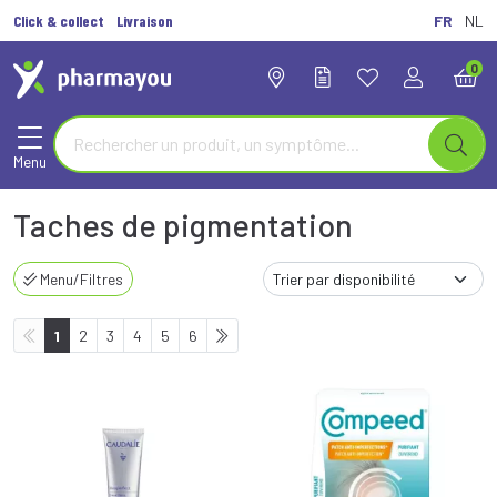
Click & collect
Livraison
FR
NL
0
Menu
Taches de pigmentation
Menu/Filtres
1
2
3
4
5
6