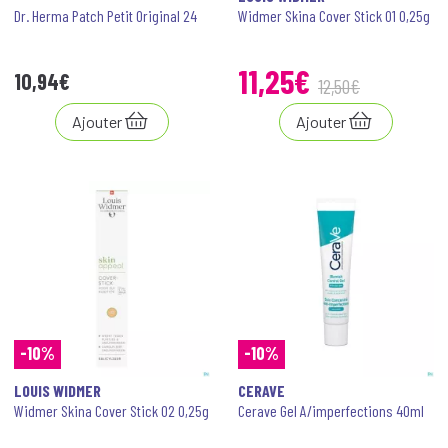
Dr. Herma Patch Petit Original 24
Widmer Skina Cover Stick 01 0,25g
11
,
25
€
10
,
94
€
12
,
50
€
Ajouter
Ajouter
-10%
-10%
LOUIS WIDMER
CERAVE
Widmer Skina Cover Stick 02 0,25g
Cerave Gel A/imperfections 40ml