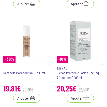
Ajouter
Ajouter
-30%
-10%
LIERAC
Garancia Marabout Roll On 10ml
Lierac Protocole Lotion Peeling
A/boutons Fl 100ml
19
,
81
€
20
,
25
€
28
,
30
€
22
,
50
€
Ajouter
Ajouter