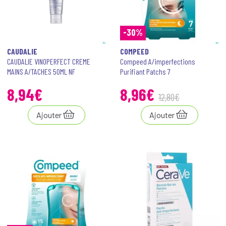
-30%
CAUDALIE
COMPEED
CAUDALIE VINOPERFECT CREME
Compeed A/imperfections
MAINS A/TACHES 50ML NF
Purifiant Patchs 7
8
,
94
€
8
,
96
€
12
,
80
€
Ajouter
Ajouter