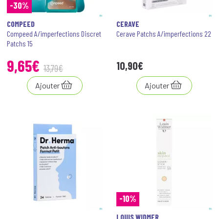
-30%
COMPEED
CERAVE
Compeed A/imperfections Discret
Cerave Patchs A/imperfections 22
Patchs 15
9
,
65
€
10
,
90
€
13
,
79
€
Ajouter
Ajouter
-10%
LOUIS WIDMER