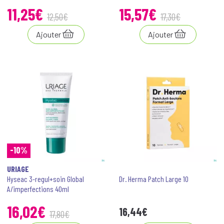
11
,
25
€
15
,
57
€
12
,
50
€
17
,
30
€
Ajouter
Ajouter
-10%
URIAGE
Hyseac 3-regul+soin Global
Dr. Herma Patch Large 10
A/imperfections 40ml
16
,
02
€
16
,
44
€
17
,
80
€