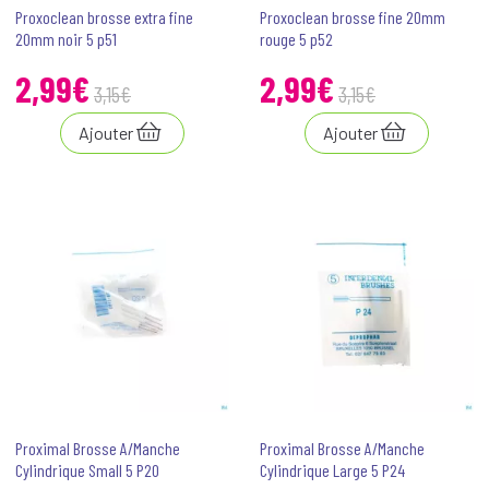
Proxoclean brosse extra fine
Proxoclean brosse fine 20mm
20mm noir 5 p51
rouge 5 p52
2
,
99
€
2
,
99
€
3
,
15
€
3
,
15
€
Ajouter
Ajouter
Proximal Brosse A/Manche
Proximal Brosse A/Manche
Cylindrique Small 5 P20
Cylindrique Large 5 P24