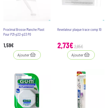
Proximal Brosse Manche Plast
Revelateur plaque trace comp 10
Pour P21-p22-p23 P0
2
,
73
€
1
,
59
€
2
,
85
€
Ajouter
Ajouter