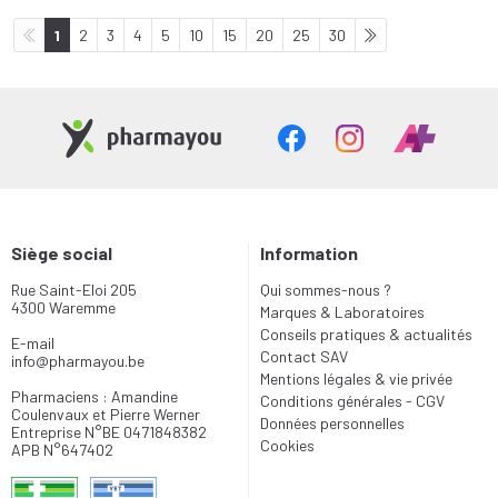
1
2
3
4
5
10
15
20
25
30
Siège social
Information
Rue Saint-Eloi 205
Qui sommes-nous ?
4300 Waremme
Marques & Laboratoires
Conseils pratiques & actualités
E-mail
Contact SAV
info
@
pharmayou.be
Mentions légales & vie privée
Pharmaciens : Amandine
Conditions générales - CGV
Coulenvaux et Pierre Werner
Données personnelles
Entreprise N°BE 0471848382
Cookies
APB N°647402