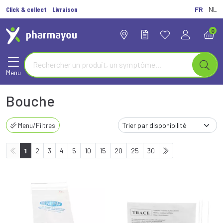
Click & collect
Livraison
FR
NL
0
Menu
Bouche
Menu/Filtres
1
2
3
4
5
10
15
20
25
30