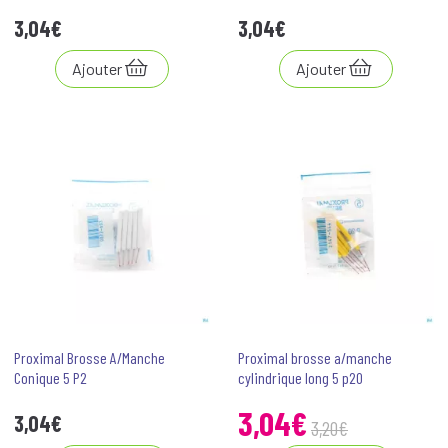
3
,
04
€
3
,
04
€
Ajouter
Ajouter
Proximal Brosse A/Manche
Proximal brosse a/manche
Conique 5 P2
cylindrique long 5 p20
3
,
04
€
3
,
04
€
3
,
20
€