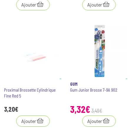
Ajouter
Ajouter
GUM
Proximal Brossette Cylindrique
Gum Junior Brosse 7-9A 902
Fine Red 5
3
,
32
€
3
,
20
€
3
,
49
€
Ajouter
Ajouter