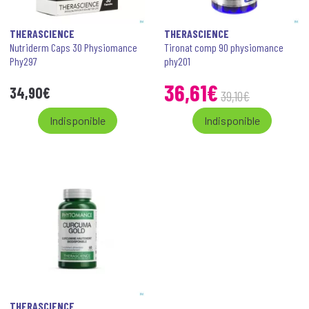
THERASCIENCE
THERASCIENCE
Nutriderm Caps 30 Physiomance
Tironat comp 90 physiomance
Phy297
phy201
36
,
61
€
34
,
90
€
39
,
10
€
Indisponible
Indisponible
THERASCIENCE