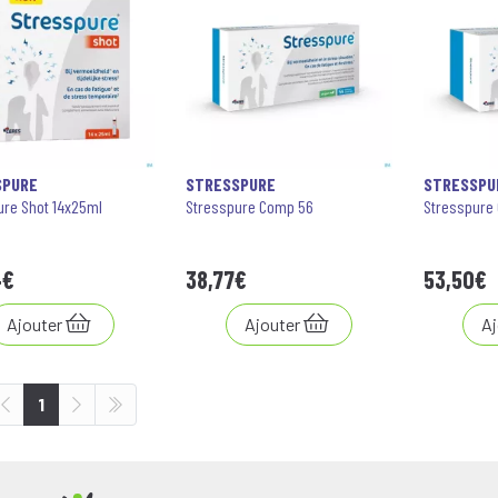
SPURE
STRESSPURE
STRESSPU
ure Shot 14x25ml
Stresspure Comp 56
Stresspure 
4
€
38
,
77
€
53
,
50
€
Ajouter
Ajouter
Aj
1