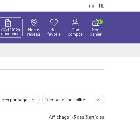
FR
NL
0
nvoyer mon
Notre
Mes
Mon
Mon
rdonnance
réseau
favoris
compte
panier
Affichage 1-3 des 3 articles