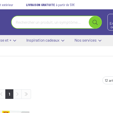
t extérieur
LIVRAISON GRATUITE
à partir de 59€
E
o
se et +
Inspiration cadeaux
Nos services
1