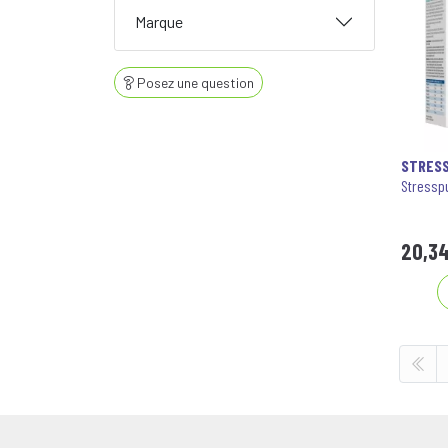
Marque
Posez une question
STRES
Stressp
20
,
3