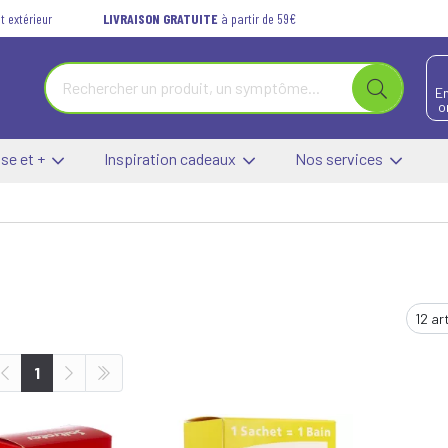
t extérieur
LIVRAISON GRATUITE
à partir de 59€
E
o
se et +
Inspiration cadeaux
Nos services
1