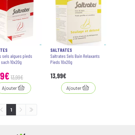
ATES
SALTRATES
s sels algues pieds
Saltrates Sels Bain Relaxants
s sach 10x20g
Pieds 10x20g
9
€
13
,
99
€
13
,
99
€
Ajouter
Ajouter
1