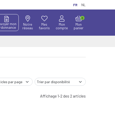
FR
NL
0
nvoyer mon
Notre
Mes
Mon
Mon
rdonnance
réseau
favoris
compte
panier
Affichage 1-2 des 2 articles