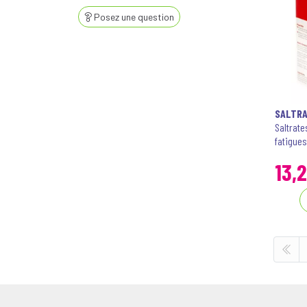
Posez une question
SALTR
Saltrate
fatigue
13
,
2