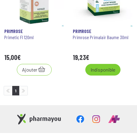
PRIMROSE
PRIMROSE
Primetic Fl 120ml
Primrose Primalair Baume 30ml
15
,
00
€
19
,
23
€
Ajouter
Indisponible
1