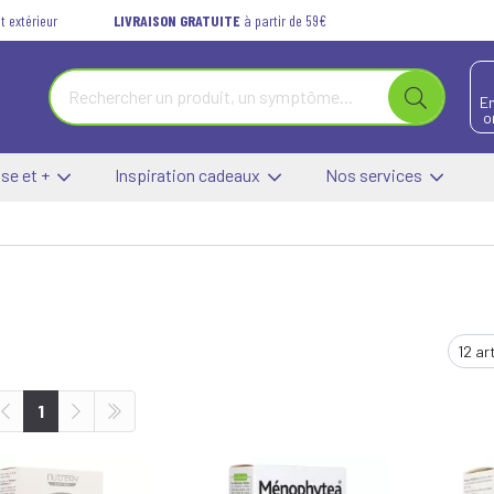
t extérieur
LIVRAISON GRATUITE
à partir de 59€
E
o
se et +
Inspiration cadeaux
Nos services
1