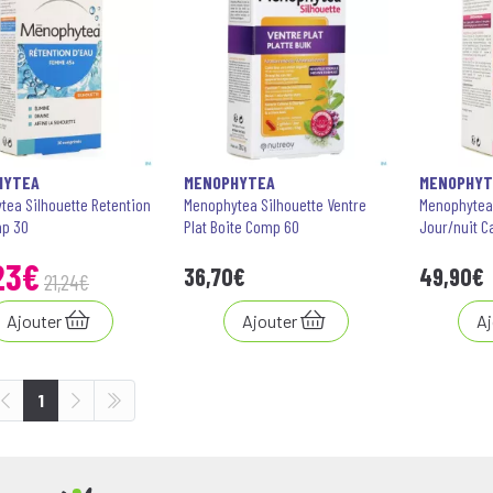
HYTEA
MENOPHYTEA
MENOPHYT
tea Silhouette Retention
Menophytea Silhouette Ventre
Menophytea
p 30
Plat Boite Comp 60
Jour/nuit C
23
€
36
,
70
€
49
,
90
€
21
,
24
€
Ajouter
Ajouter
Aj
1