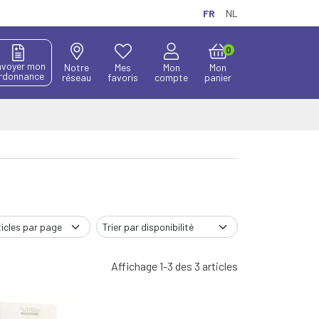
FR
NL
0
nvoyer mon
Notre
Mes
Mon
Mon
rdonnance
réseau
favoris
compte
panier
Affichage 1-3 des 3 articles