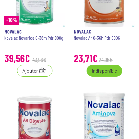
-10%
NOVALAC
NOVALAC
Novalac Novarice 0-36m Pdr 800g
Novalac Ar 0-36M Pdr 800G
39
,
56
€
23
,
71
€
43
,
96
€
24
,
96
€
Ajouter
Indisponible