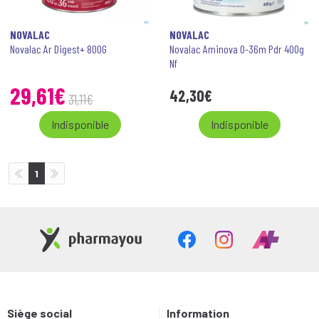
NOVALAC
NOVALAC
Novalac Ar Digest+ 800G
Novalac Aminova 0-36m Pdr 400g
Nf
29
,
61
€
42
,
30
€
31
,
11
€
Indisponible
Indisponible
1
Siège social
Information