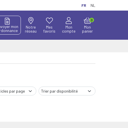
FR
NL
0
nvoyer mon
Notre
Mes
Mon
Mon
rdonnance
réseau
favoris
compte
panier