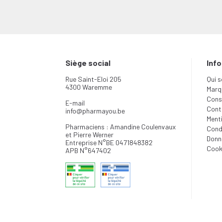
Siège social
Inf
Rue Saint-Eloi 205
Qui 
4300 Waremme
Marq
Conse
E-mail
Cont
info
@
pharmayou.be
Menti
Pharmaciens : Amandine Coulenvaux
Cond
et Pierre Werner
Donn
Entreprise N°BE 0471848382
Cook
APB N°647402