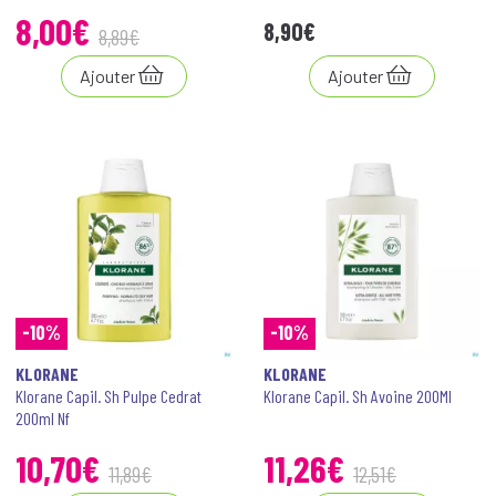
8
,
00
€
8
,
90
€
8
,
89
€
Ajouter
Ajouter
-10%
-10%
KLORANE
KLORANE
Klorane Capil. Sh Pulpe Cedrat
Klorane Capil. Sh Avoine 200Ml
200ml Nf
10
,
70
€
11
,
26
€
11
,
89
€
12
,
51
€