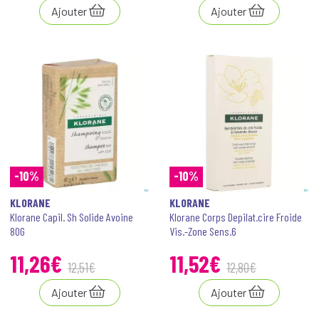
Ajouter
Ajouter
-10%
-10%
KLORANE
KLORANE
Klorane Capil. Sh Solide Avoine
Klorane Corps Depilat.cire Froide
80G
Vis.-Zone Sens.6
11
,
26
€
11
,
52
€
12
,
51
€
12
,
80
€
Ajouter
Ajouter