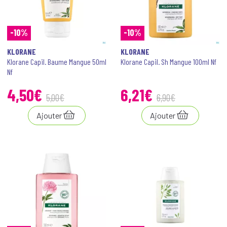
-10%
-10%
KLORANE
KLORANE
Klorane Capil. Baume Mangue 50ml
Klorane Capil. Sh Mangue 100ml Nf
Nf
4
,
50
€
6
,
21
€
5
,
00
€
6
,
90
€
Ajouter
Ajouter