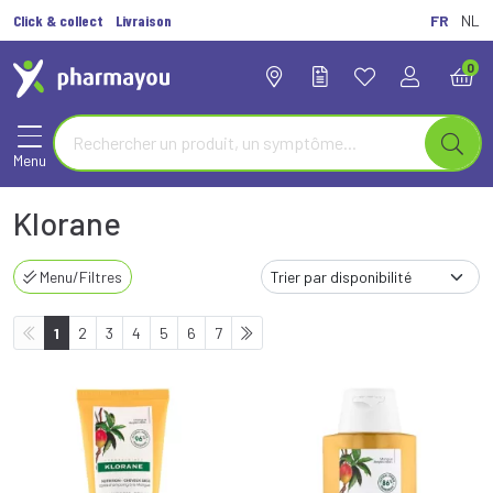
Click & collect
Livraison
FR
NL
0
Menu
Klorane
Menu/Filtres
1
2
3
4
5
6
7