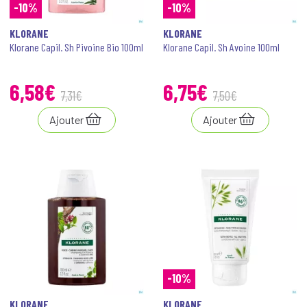
-10%
-10%
KLORANE
KLORANE
Klorane Capil. Sh Pivoine Bio 100ml
Klorane Capil. Sh Avoine 100ml
6
,
58
€
6
,
75
€
7
,
31
€
7
,
50
€
Ajouter
Ajouter
-10%
KLORANE
KLORANE