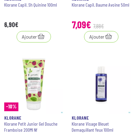
Klorane Capil. Sh Quinine 100ml
Klorane Capil. Baume Avoine 50ml
7
,
09
€
6
,
90
€
7
,
88
€
Ajouter
Ajouter
-10%
KLORANE
KLORANE
Klorane Petit Junior Gel Douche
Klorane Visage Bleuet
Framboise 200Ml Nf
Demaquillant Yeux 100ml