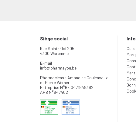
Siège social
Inf
Rue Saint-Eloi 205
Qui 
4300 Waremme
Marq
Conse
E-mail
Cont
info
@
pharmayou.be
Menti
Pharmaciens : Amandine Coulenvaux
Cond
et Pierre Werner
Donn
Entreprise N°BE 0471848382
Cook
APB N°647402