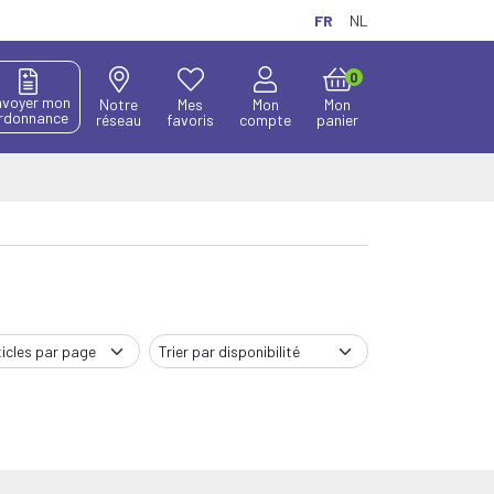
FR
NL
0
nvoyer mon
Notre
Mes
Mon
Mon
rdonnance
réseau
favoris
compte
panier