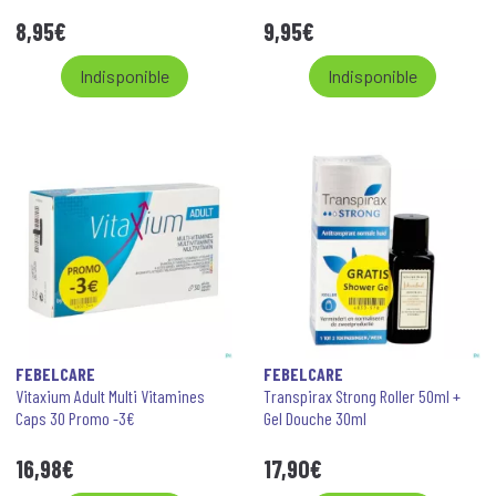
8
,
95
€
9
,
95
€
Indisponible
Indisponible
FEBELCARE
FEBELCARE
Vitaxium Adult Multi Vitamines
Transpirax Strong Roller 50ml +
Caps 30 Promo -3€
Gel Douche 30ml
16
,
98
€
17
,
90
€