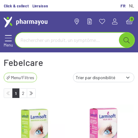
Click & collect
Livraison
FR
NL
0
Menu
Febelcare
Menu/Filtres
1
2