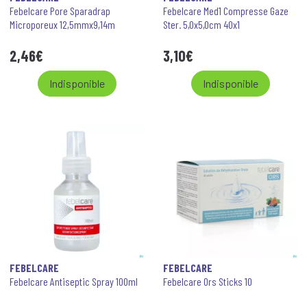
Febelcare Pore Sparadrap
Febelcare Med1 Compresse Gaze
Microporeux 12,5mmx9,14m
Ster. 5,0x5,0cm 40x1
2
,
46
€
3
,
10
€
Indisponible
Indisponible
FEBELCARE
FEBELCARE
Febelcare Antiseptic Spray 100ml
Febelcare Ors Sticks 10