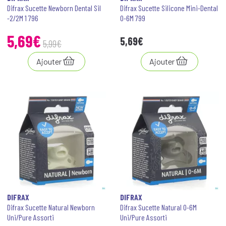
Difrax Sucette Newborn Dental Sil
Difrax Sucette Silicone Mini-Dental
-2/2M 1 796
0-6M 799
5
,
69
€
5
,
69
€
5
,
99
€
Ajouter
Ajouter
DIFRAX
DIFRAX
Difrax Sucette Natural Newborn
Difrax Sucette Natural 0-6M
Uni/Pure Assorti
Uni/Pure Assorti