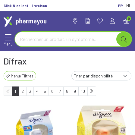
Click & collect
Livraison
FR
NL
0
Menu
Difrax
Menu/Filtres
1
2
3
4
5
6
7
8
9
10