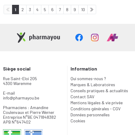
1
2
3
4
5
6
7
8
9
10
Siège social
Information
Rue Saint-Eloi 205
Qui sommes-nous ?
4300 Waremme
Marques & Laboratoires
Conseils pratiques & actualités
E-mail
Contact SAV
info
@
pharmayou.be
Mentions légales & vie privée
Pharmaciens : Amandine
Conditions générales - CGV
Coulenvaux et Pierre Werner
Données personnelles
Entreprise N°BE 0471848382
Cookies
APB N°647402