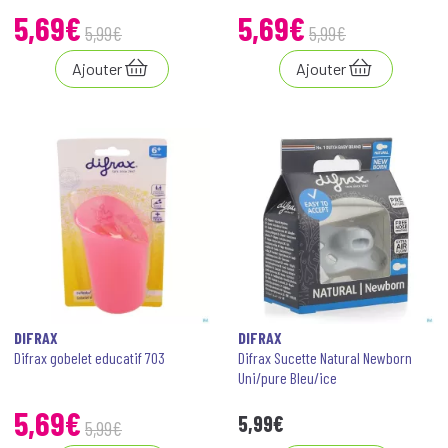
5
,
69
€
5
,
69
€
5
,
99
€
5
,
99
€
Ajouter
Ajouter
DIFRAX
DIFRAX
Difrax gobelet educatif 703
Difrax Sucette Natural Newborn
Uni/pure Bleu/ice
5
,
69
€
5
,
99
€
5
,
99
€