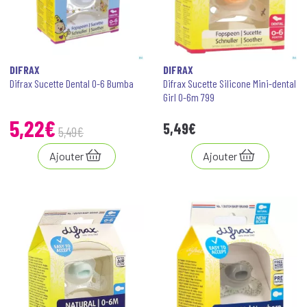
DIFRAX
DIFRAX
Difrax Sucette Dental 0-6 Bumba
Difrax Sucette Silicone Mini-dental
Girl 0-6m 799
5
,
22
€
5
,
49
€
5
,
49
€
Ajouter
Ajouter