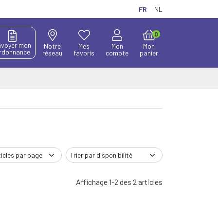
FR
NL
0
nvoyer mon
Notre
Mes
Mon
Mon
rdonnance
réseau
favoris
compte
panier
Affichage 1-2 des 2 articles