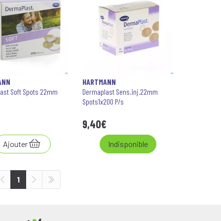
ANN
HARTMANN
ast Soft Spots 22mm
Dermaplast Sens.inj.22mm
Spots1x200 P/s
9
,
40
€
Ajouter
Indisponible
1