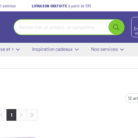
t extérieur
LIVRAISON GRATUITE
à partir de 59€
E
o
se et +
Inspiration cadeaux
Nos services
1