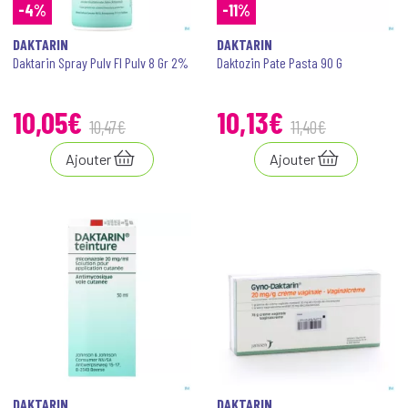
-4%
-11%
DAKTARIN
DAKTARIN
Daktarin Spray Pulv Fl Pulv 8 Gr 2%
Daktozin Pate Pasta 90 G
10
,
05
€
10
,
13
€
10
,
47
€
11
,
40
€
Ajouter
Ajouter
DAKTARIN
DAKTARIN