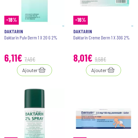
-18%
-16%
DAKTARIN
DAKTARIN
Daktarin Pulv Derm 1 X 20 G 2%
Daktarin Creme Derm 1 X 30G 2%
6
,
11
€
8
,
01
€
7
,
49
€
9
,
58
€
Ajouter
Ajouter