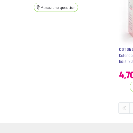
Posez une question
COTON
Cotondo
bois 120
4
,
7