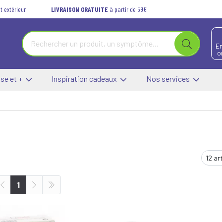
t extérieur
LIVRAISON GRATUITE
à partir de 59€
E
o
se et +
Inspiration cadeaux
Nos services
1