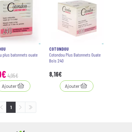
DOU
COTONDOU
u plus batonnets ouate
Cotondou Plus Batonnets Ouate
Bois 240
0
€
8
,
16
€
4
,
95
€
Ajouter
Ajouter
1