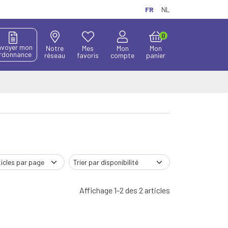
FR
NL
0
nvoyer mon
Notre
Mes
Mon
Mon
rdonnance
réseau
favoris
compte
panier
Affichage 1-2 des 2 articles