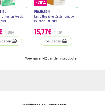
-20%
TIEL
PRANAROM
l Diffusion Respi.
Les Diffusables Zeste Tonique
 30Ml
Melange Diff. 30Ml
€
15
,
77
€
18
,
80
€
19
,
71
€
voegen
Toevoegen
Weergave 1-12 van de 17 producten
Ophalingen en Leveringen