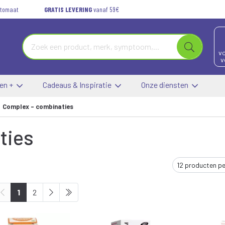
automaat
GRATIS LEVERING
vanaf 59€
vo
v
 en +
Cadeaus & Inspiratie
Onze diensten
Complex - combinaties
ties
1
2