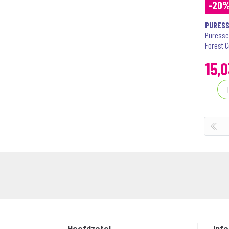
-20
PURESS
Puressen
Forest 
15
,
0
Hoofdzetel
Inf