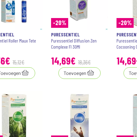
-20%
-20%
ENTIEL
PURESSENTIEL
PURESSEN
tiel Roller Maux Tete
Puressentiel Diffusion Zen
Puressentie
Complexe Fl 30Ml
Cocooning C
36
€
14
,
69
€
14
,
69
15
,
12
€
18
,
36
€
Toevoegen
Toevoegen
Toe