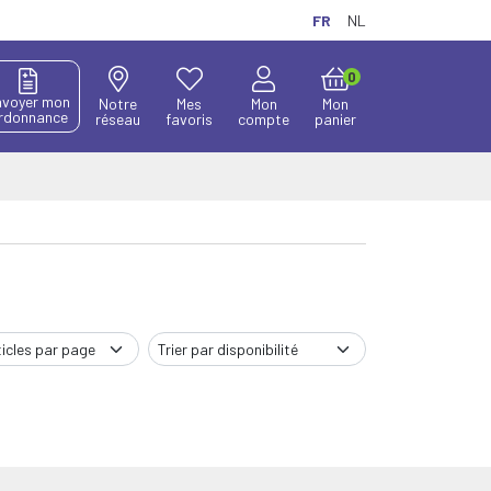
FR
NL
0
nvoyer mon
Notre
Mes
Mon
Mon
rdonnance
réseau
favoris
compte
panier