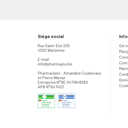
Siège social
Inf
Rue Saint-Eloi 205
Qui 
4300 Waremme
Marq
Conse
E-mail
Cont
info
@
pharmayou.be
Menti
Pharmaciens : Amandine Coulenvaux
Cond
et Pierre Werner
Donn
Entreprise N°BE 0471848382
Cook
APB N°647402