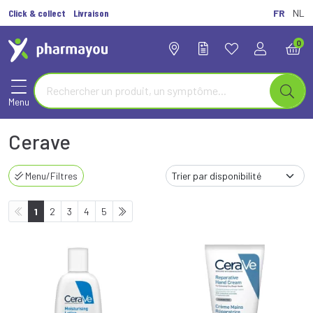
Click & collect
Livraison
FR
NL
0
Menu
Cerave
Menu/Filtres
1
2
3
4
5