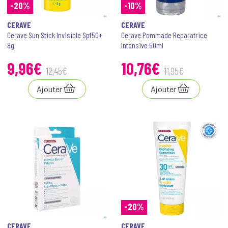
-20%
-10%
CERAVE
CERAVE
Cerave Sun Stick Invisible Spf50+
Cerave Pommade Reparatrice
8g
Intensive 50ml
9
,
96
€
10
,
76
€
12
,
45
€
11
,
95
€
Ajouter
Ajouter
-20%
CERAVE
CERAVE