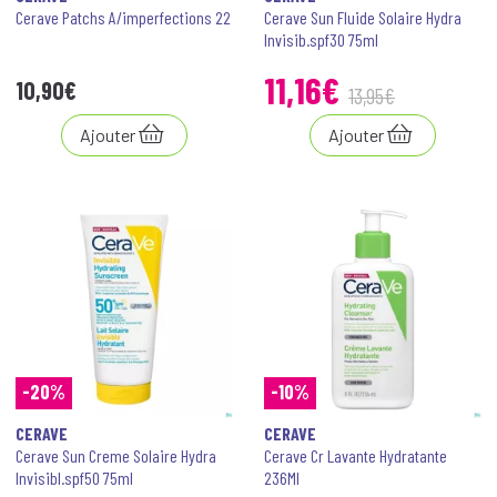
Cerave Patchs A/imperfections 22
Cerave Sun Fluide Solaire Hydra
Invisib.spf30 75ml
11
,
16
€
10
,
90
€
13
,
95
€
Ajouter
Ajouter
-20%
-10%
CERAVE
CERAVE
Cerave Sun Creme Solaire Hydra
Cerave Cr Lavante Hydratante
Invisibl.spf50 75ml
236Ml