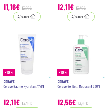
11
,
16
€
12
,
11
€
13
,
95
€
13
,
45
€
Ajouter
Ajouter
-10%
-10%
CERAVE
CERAVE
Cerave Baume Hydratant 177Ml
Cerave Gel Nett. Moussant 236Ml
12
,
11
€
12
,
56
€
13
,
45
€
13
,
96
€