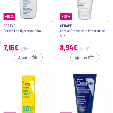
-10%
-10%
CERAVE
CERAVE
Cerave Lait Hydratant 88ml
Cerave Creme Main Reparatrice
50Ml
7
,
16
€
8
,
94
€
7
,
95
€
9
,
93
€
Ajouter
Ajouter