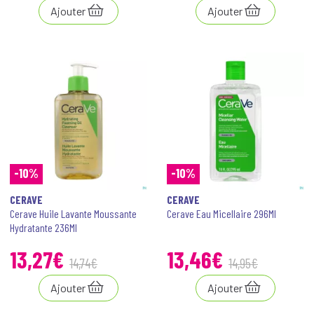
Ajouter
Ajouter
-10%
-10%
CERAVE
CERAVE
Cerave Huile Lavante Moussante
Cerave Eau Micellaire 296Ml
Hydratante 236Ml
13
,
27
€
13
,
46
€
14
,
74
€
14
,
95
€
Ajouter
Ajouter