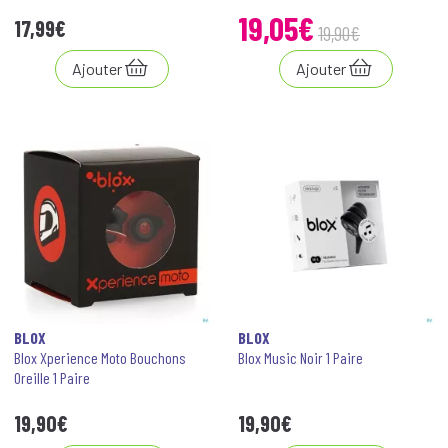
19
,
05
€
17
,
99
€
19
,
90
€
Ajouter
Ajouter
BLOX
BLOX
Blox Xperience Moto Bouchons
Blox Music Noir 1 Paire
Oreille 1 Paire
19
,
90
€
19
,
90
€