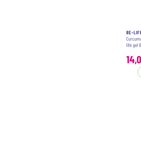
BE-LIFE
Curcuma
life gel 
14
,
0