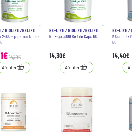
 / BIOLIFE /BELIFE
BE-LIFE / BIOLIFE /BELIFE
BE-LIFE / 
 2400 + piperine bio be
Gink-go 3000 Be Life Caps 60
K Complex M
60
60
1
€
14
,
30
€
14
,
40
€
14
,
70
€
Ajouter
Ajouter
Aj