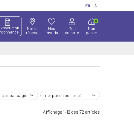
FR
NL
0
nvoyer mon
Notre
Mes
Mon
Mon
rdonnance
réseau
favoris
compte
panier
Affichage 1-12 des 72 articles