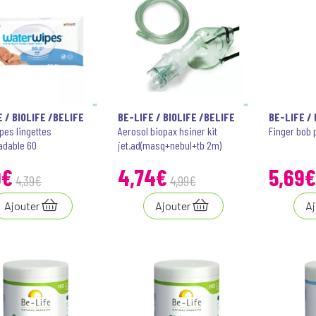
 / BIOLIFE /BELIFE
BE-LIFE / BIOLIFE /BELIFE
BE-LIFE / 
pes lingettes
Aerosol biopax hsiner kit
Finger bob 
adable 60
jet.ad(masq+nebul+tb 2m)
9
€
4
,
74
€
5
,
69
€
4
,
39
€
4
,
99
€
Ajouter
Ajouter
Aj