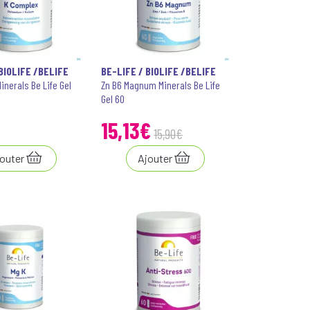
BIOLIFE /BELIFE
BE-LIFE / BIOLIFE /BELIFE
inerals Be Life Gel
Zn B6 Magnum Minerals Be Life
Gel 60
15
,
13
€
15
,
90
€
outer
Ajouter