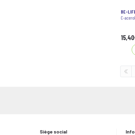
BE-LIFE
C-acerol
15
,
40
Siège social
Inf