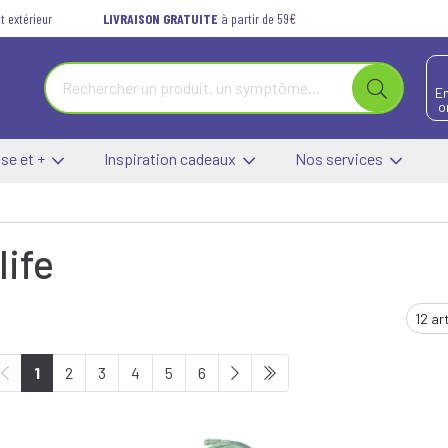
t extérieur
LIVRAISON GRATUITE
à partir de 59€
E
o
se et +
Inspiration cadeaux
Nos services
life
1
2
3
4
5
6