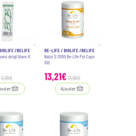
BIOLIFE /BELIFE
BE-LIFE / BIOLIFE /BELIFE
pans doigt blanc 6
Natur D 2000 Be-Life Pot Caps
100
13
,
21
€
5
,
99
€
13
,
90
€
outer
Ajouter