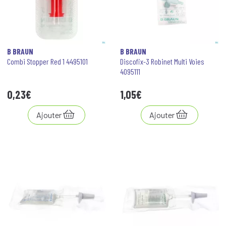
B BRAUN
B BRAUN
Combi Stopper Red 1 4495101
Discofix-3 Robinet Multi Voies
4095111
0
,
23
€
1
,
05
€
Ajouter
Ajouter