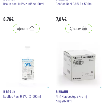
Braun Nacl 0,9% Miniflac 100ml
Ecoflac Nacl 0,9% 1 X 500ml
6
,
76
€
7
,
04
€
Ajouter
Ajouter
B BRAUN
B BRAUN
Ecoflac Nacl 0,9% 1 X 1000ml
Mini Plasco Aqua Pro Inj
Amp20x10ml