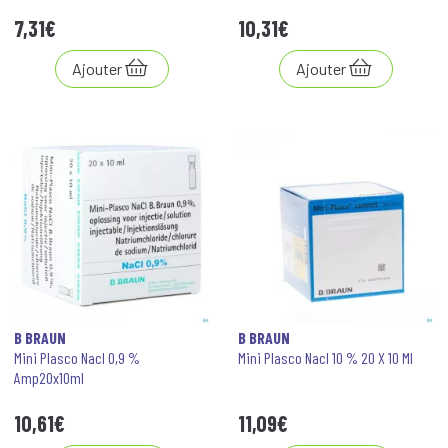
7
,
31
€
10
,
31
€
Ajouter
Ajouter
B BRAUN
B BRAUN
Mini Plasco Nacl 0,9 %
Mini Plasco Nacl 10 % 20 X 10 Ml
Amp20x10ml
10
,
61
€
11
,
09
€