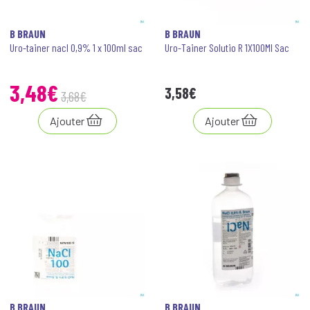
B BRAUN
B BRAUN
Uro-tainer nacl 0,9% 1 x 100ml sac
Uro-Tainer Solutio R 1X100Ml Sac
3
,
48
€
3
,
58
€
3
,
68
€
Ajouter
Ajouter
B BRAUN
B BRAUN