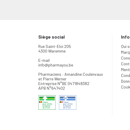
Siège social
Inf
Rue Saint-Eloi 205
Qui 
4300 Waremme
Marq
Conse
E-mail
Cont
info
@
pharmayou.be
Menti
Pharmaciens : Amandine Coulenvaux
Cond
et Pierre Werner
Donn
Entreprise N°BE 0471848382
Cook
APB N°647402