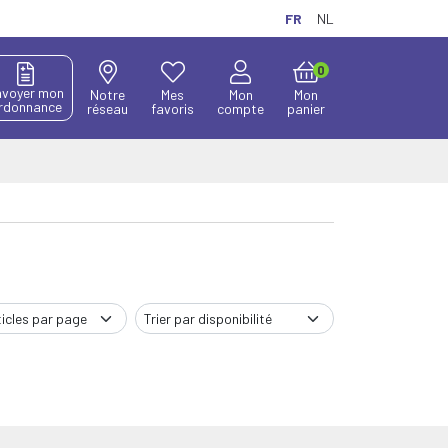
FR
NL
0
nvoyer mon
Notre
Mes
Mon
Mon
rdonnance
réseau
favoris
compte
panier