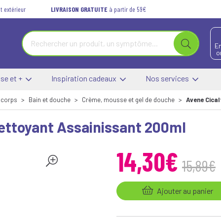
t extérieur
LIVRAISON GRATUITE
à partir de 59€
E
o
se et +
Inspiration cadeaux
Nos services
 corps
Bain et douche
Crème, mousse et gel de douche
Avene Cical
Nettoyant Assainissant 200ml
14
,
30
€
15
,
89
€
Ajouter au panier