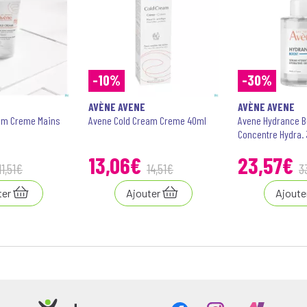
-10%
-30%
AVÈNE AVENE
AVÈNE AVENE
am Creme Mains
Avene Cold Cream Creme 40ml
Avene Hydrance 
Concentre Hydra.
13
,
06
€
23
,
57
€
11
,
51
€
14
,
51
€
3
ter
Ajouter
Ajoute