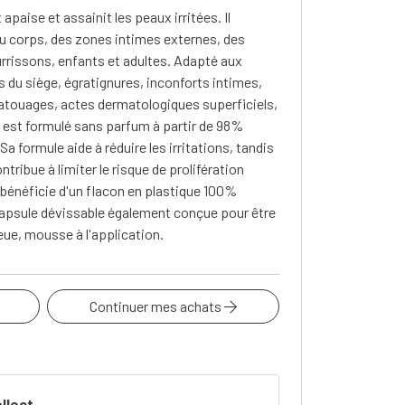
paise et assainit les peaux irritées. Il
du corps, des zones intimes externes, des
urrissons, enfants et adultes. Adapté aux
rs du siège, égratignures, inconforts intimes,
tatouages, actes dermatologiques superficiels,
t est formulé sans parfum à partir de 98%
 Sa formule aide à réduire les irritations, tandis
tribue à limiter le risque de prolifération
 bénéficie d'un flacon en plastique 100%
 capsule dévissable également conçue pour être
leue, mousse à l'application.
Continuer mes achats
ollect