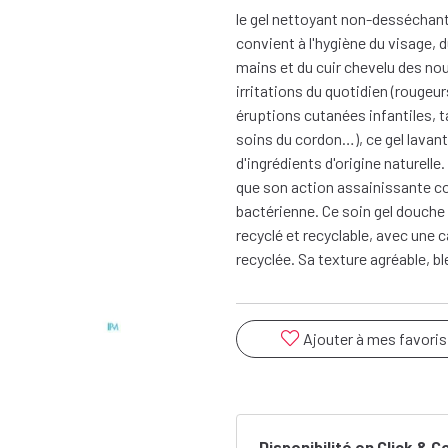
le gel nettoyant non-desséchant a
convient à l'hygiène du visage, 
mains et du cuir chevelu des no
irritations du quotidien (rougeu
éruptions cutanées infantiles, 
soins du cordon…), ce gel lavan
d'ingrédients d'origine naturelle.
que son action assainissante con
bactérienne. Ce soin gel douche
recyclé et recyclable, avec une
recyclée. Sa texture agréable, b
Ajouter à mes favoris
Disponibilité en Click & C