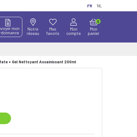
FR
NL
0
nvoyer mon
Notre
Mes
Mon
Mon
rdonnance
réseau
favoris
compte
panier
fate + Gel Nettoyant Assainissant 200ml