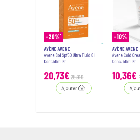
*
-20%
-10%
AVÈNE AVENE
AVÈNE AVENE
Avene Sol Spf50 Ultra Fluid Oil
Avene Cold Cre
Cont.50ml Nf
Conc. 50ml Nf
20,73€
10
,
36
€
25
,
91
€
Ajouter
Ajou