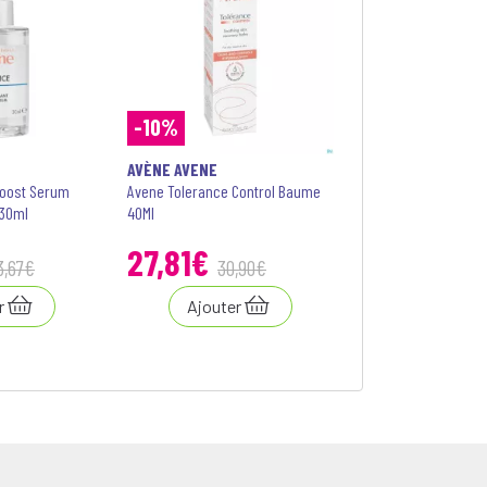
-10%
AVÈNE AVENE
Boost Serum
Avene Tolerance Control Baume
 30ml
40Ml
27
,
81
€
3
,
67
€
30
,
90
€
r
Ajouter