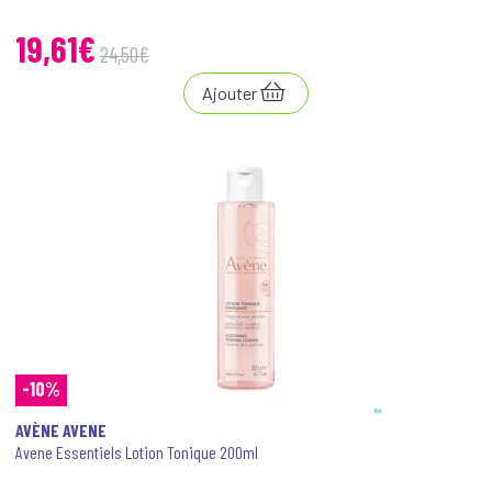
19,61€
24
,
50
€
Ajouter
-10%
AVÈNE AVENE
Avene Essentiels Lotion Tonique 200ml