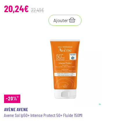
20
,
24
€
22
,
49
€
Ajouter
*
-20%
AVÈNE AVENE
Avene Sol Ip50+ Intense Protect 50+ Fluide 150Ml