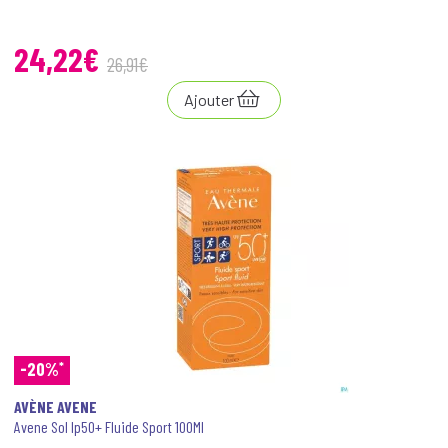
24
,
22
€
26
,
91
€
Ajouter
*
-20%
AVÈNE AVENE
Avene Sol Ip50+ Fluide Sport 100Ml