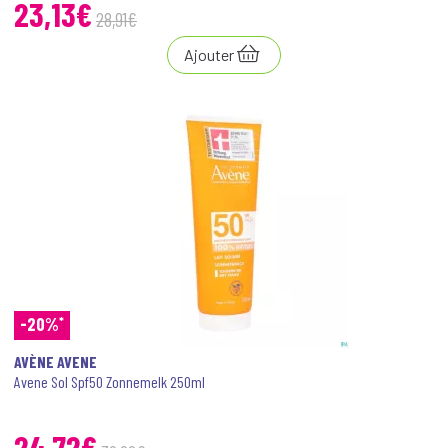
23,13€
28
,
91
€
Ajouter
*
-20%
AVÈNE AVENE
Avene Sol Spf50 Zonnemelk 250ml
24,72€