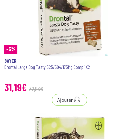
-5%
BAYER
Drontal Large Dog Tasty 525/504/175Mg Comp 1X2
31
,
19
€
32
,
83
€
Ajouter