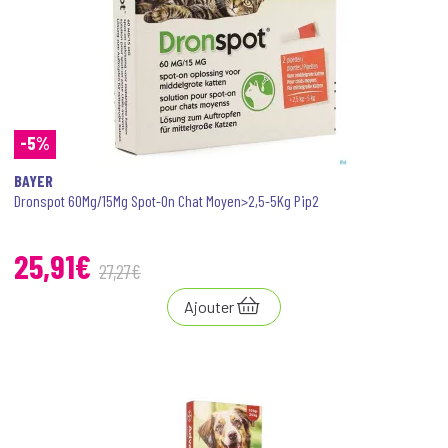
-5%
BAYER
Dronspot 60Mg/15Mg Spot-On Chat Moyen>2,5-5Kg Pip2
25
,
91
€
27
,
27
€
Ajouter