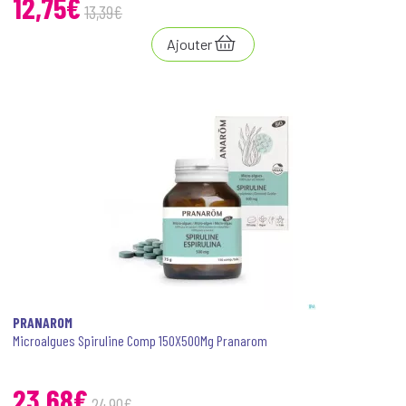
12
,
75
€
13
,
39
€
Ajouter
PRANAROM
Microalgues Spiruline Comp 150X500Mg Pranarom
23
,
68
€
24
,
90
€