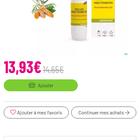
13
,
93
€
14
,
65
€
Ajouter
Ajouter à mes favoris
Continuer mes achats