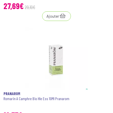
27
,
69
€
29
,
10
€
Ajouter
PRANAROM
Romarin A Camphre Bio Hle Ess 10Ml Pranarom